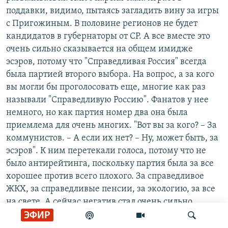
поддавки, видимо, пытаясь загладить вину за игры
с Пригожиным. В половине регионов не будет
кандидатов в губернаторы от СР. А все вместе это
очень сильно сказывается на общем имидже
эсэров, потому что "Справедливая Россия" всегда
была партией второго выбора. На вопрос, а за кого
вы могли бы проголосовать еще, многие как раз
называли "Справедливую Россию". Фанатов у нее
немного, но как партия номер два она была
приемлема для очень многих. "Вот вы за кого? – За
коммунистов. – А если их нет? – Ну, может быть, за
эсэров". К ним перетекали голоса, потому что не
было антирейтинга, поскольку партия была за все
хорошее против всего плохого. За справедливое
ЖКХ, за справедливые пенсии, за экологию, за все
на свете. А сейчас негатив стал очень сильно
накапливаться. Ситуация, в общем, тупиковая,
ЭФИР
поскольку любому кандидату-эсеру будут задавать