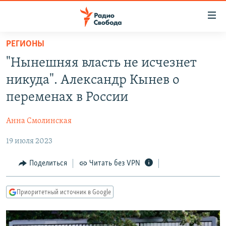
Ссылки
для
упрощенного
РЕГИОНЫ
ПРОГРАММЫ
доступа
"Нынешняя власть не исчезнет
ПОДКАСТЫ
Вернуться
никуда". Александр Кынев о
к
АВТОРСКИЕ ПРОЕКТЫ
переменах в России
основному
ЦИТАТЫ СВОБОДЫ
содержанию
Анна Смолинская
Вернутся
МНЕНИЯ
к
19 июля 2023
КУЛЬТУРА
главной
навигации
IDEL.РЕАЛИИ
Поделиться
Читать без VPN
Вернутся
КАВКАЗ.РЕАЛИИ
к
Приоритетный источник в Google
СЕВЕР.РЕАЛИИ
поиску
СИБИРЬ.РЕАЛИИ