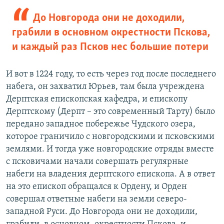
До Новгорода они не доходили,
грабили в основном окрестности Пскова,
и каждый раз Псков нес большие потери
И вот в 1224 году, то есть через год после последнего
набега, он захватил Юрьев, там была учреждена
Дерптская епископская кафедра, и епископу
Дерптскому (Дерпт – это современный Тарту) было
передано западное побережье Чудского озера,
которое граничило с новгородскими и псковскими
землями. И тогда уже новгородские отряды вместе
с псковичами начали совершать регулярные
набеги на владения дерптского епископа. А в ответ
на это епископ обращался к Ордену, и Орден
совершал ответные набеги на земли северо-
западной Руси. До Новгорода они не доходили,