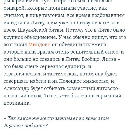
рыцарей имел. Тут же просто было несколько
рыцарей, которые принимали участие, как
считают, в пику тевтонам, все время подбивавшим
их идти на Литву, а им уже на Литву не хотелось
после Шауляйской битвы. Потому что в Литве было
крупное объединение. У нас обычно пишут, что его
возглавил
Миндовг
, он объединил племена,
которые дали врагам очень решительный отпор, и
они больше не совались в Литву. Вообще, Литва –
это была очень серьезная единица, и
стратегическая, и тактическая, потом она будет
совершать набеги и на Полоцкое княжество, и
Александр будет отбивать совместный литовско-
полоцкий поход. То есть это был очень серьезный
противник.
–
Так какое же место занимает во всем этом
Ледовое побоище?