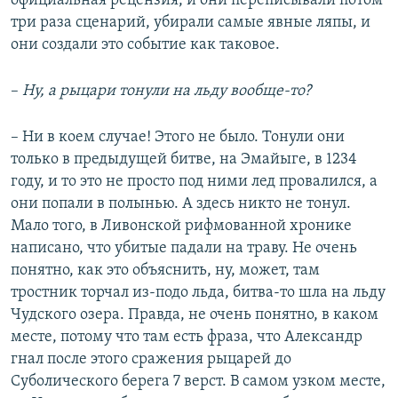
официальная рецензия, и они переписывали потом
три раза сценарий, убирали самые явные ляпы, и
они создали это событие как таковое.
–
Ну, а рыцари тонули на льду вообще-то?
– Ни в коем случае! Этого не было. Тонули они
только в предыдущей битве, на Эмайыге, в 1234
году, и то это не просто под ними лед провалился, а
они попали в полынью. А здесь никто не тонул.
Мало того, в Ливонской рифмованной хронике
написано, что убитые падали на траву. Не очень
понятно, как это объяснить, ну, может, там
тростник торчал из-подо льда, битва-то шла на льду
Чудского озера. Правда, не очень понятно, в каком
месте, потому что там есть фраза, что Александр
гнал после этого сражения рыцарей до
Суболического берега 7 верст. В самом узком месте,