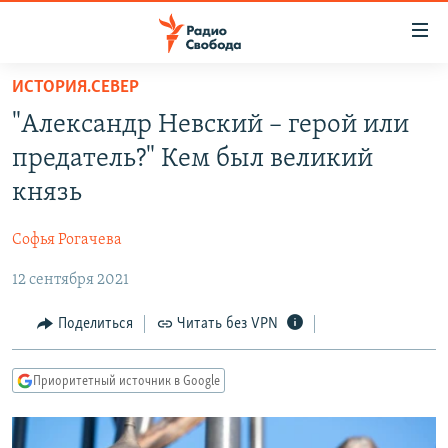
Ссылки
для
упрощенного
ИСТОРИЯ.СЕВЕР
ПРОГРАММЫ
доступа
"Александр Невский – герой или
ПОДКАСТЫ
Вернуться
предатель?" Кем был великий
к
АВТОРСКИЕ ПРОЕКТЫ
князь
основному
ЦИТАТЫ СВОБОДЫ
содержанию
Софья Рогачева
Вернутся
МНЕНИЯ
к
12 сентября 2021
КУЛЬТУРА
главной
навигации
IDEL.РЕАЛИИ
Поделиться
Читать без VPN
Вернутся
КАВКАЗ.РЕАЛИИ
к
Приоритетный источник в Google
СЕВЕР.РЕАЛИИ
поиску
СИБИРЬ.РЕАЛИИ