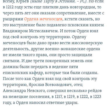
всему, Юрьев
(ныне Тарту в Эстонии. – РС)
. Но если
в 1212 году эсты еще платили дань новгородцам, то
через пять лет они оказали сопротивление, вместе с
рыцарями
Ордена меченосцев
, кстати сказать, но
это выступление было подавлено псковским князем
Владимиром Мстиславичем. И потом Орден взял
под свой контроль эту территорию. Ордену
меченосцев было дано право вести миссионерскую
деятельность, другие военно-монашеские ордена
не имели такого права, они просто защищали
святыни. И две трети покоренных земель они
должны были передать в ведение пяти
епископских кафедр, которые там были созданы.
После того как Орден взял под свой контроль эту
территорию, Ярослав Всеволодович, отец
Александра Невского, совершил несколько рейдов
на немецкие поселения, в 1217, в 1219, в 1222, в 1223
году, а Орден наносил ответные удары.