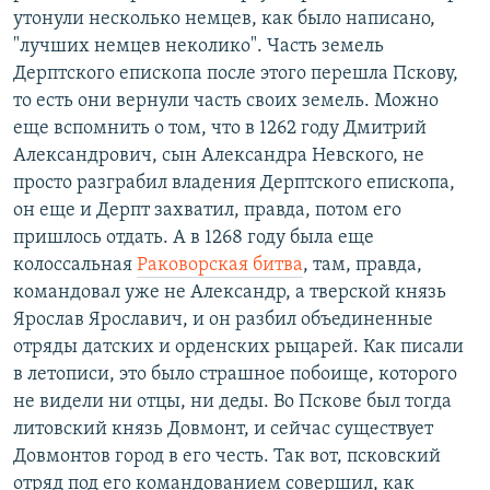
утонули несколько немцев, как было написано,
"лучших немцев неколико". Часть земель
Дерптского епископа после этого перешла Пскову,
то есть они вернули часть своих земель. Можно
еще вспомнить о том, что в 1262 году Дмитрий
Александрович, сын Александра Невского, не
просто разграбил владения Дерптского епископа,
он еще и Дерпт захватил, правда, потом его
пришлось отдать. А в 1268 году была еще
колоссальная
Раковорская битва
, там, правда,
командовал уже не Александр, а тверской князь
Ярослав Ярославич, и он разбил объединенные
отряды датских и орденских рыцарей. Как писали
в летописи, это было страшное побоище, которого
не видели ни отцы, ни деды. Во Пскове был тогда
литовский князь Довмонт, и сейчас существует
Довмонтов город в его честь. Так вот, псковский
отряд под его командованием совершил, как