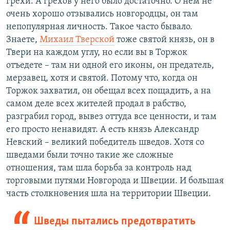
грехи. А грехов у него было достаточно. О нем не
очень хорошо отзывались новгородцы, он там
непопулярная личность. Такое часто бывало.
Знаете,
Михаил Тверской
тоже святой князь, он в
Твери на каждом углу, но если вы в Торжок
отъедете – там ни одной его иконы, он предатель,
мерзавец, хотя и святой. Потому что, когда он
Торжок захватил, он обещал всех пощадить, а на
самом деле всех жителей продал в рабство,
разграбил город, вывез оттуда все ценности, и там
его просто ненавидят. А есть князь Александр
Невский – великий победитель шведов. Хотя со
шведами были точно такие же сложные
отношения, там шла борьба за контроль над
торговыми путями Новгорода и Швеции. И большая
часть столкновения шла на территории Швеции.
Шведы пытались предотвратить