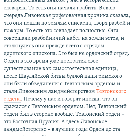
вопросительным знаком у нас в исторических
словарях. То есть они начали грабить. В свою
очередь Ливонская рифмованная хроника сказала,
что они пошли по землям епископа, творя разбой и
пожары. То есть это совпадает полностью. Они
совершали разбойничий набег на земли эстов, и
столкнулись они прежде всего с отрядом
дерптского епископа. Это был не орденский отряд.
Орден в это время уже прекратил свое
существование как самостоятельная единица,
после Шауляйской битвы буллой папы римского
они были объединены с Тевтонским орденом и
стали Ливонским ландмейстерством
Тевтонского
ордена
. Почему у нас и говорят иногда, что он
сражался с Тевтонским орденом. Нет, Тевтонский
орден был в стороне вообще. Тевтонский орден –
это Восточная Пруссия. А здесь Ливонское
ландмейстерство – в лучшие годы Орден до ста