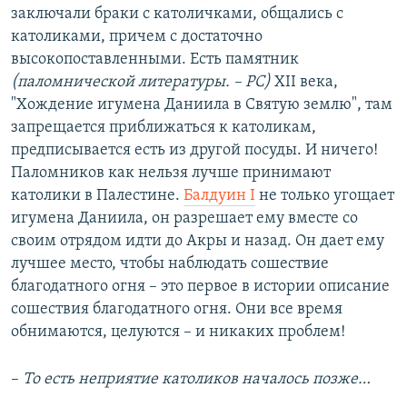
заключали браки с католичками, общались с
католиками, причем с достаточно
высокопоставленными. Есть памятник
(паломнической литературы. – РС)
XII века,
"Хождение игумена Даниила в Святую землю", там
запрещается приближаться к католикам,
предписывается есть из другой посуды. И ничего!
Паломников как нельзя лучше принимают
католики в Палестине.
Балдуин I
не только угощает
игумена Даниила, он разрешает ему вместе со
своим отрядом идти до Акры и назад. Он дает ему
лучшее место, чтобы наблюдать сошествие
благодатного огня – это первое в истории описание
сошествия благодатного огня. Они все время
обнимаются, целуются – и никаких проблем!
–
То есть неприятие католиков началось позже…