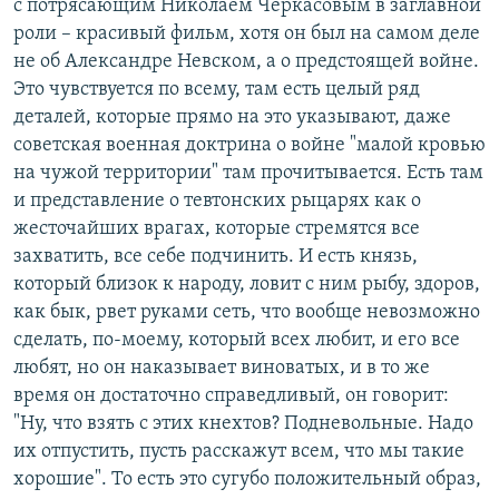
с потрясающим Николаем Черкасовым в заглавной
роли – красивый фильм, хотя он был на самом деле
не об Александре Невском, а о предстоящей войне.
Это чувствуется по всему, там есть целый ряд
деталей, которые прямо на это указывают, даже
советская военная доктрина о войне "малой кровью
на чужой территории" там прочитывается. Есть там
и представление о тевтонских рыцарях как о
жесточайших врагах, которые стремятся все
захватить, все себе подчинить. И есть князь,
который близок к народу, ловит с ним рыбу, здоров,
как бык, рвет руками сеть, что вообще невозможно
сделать, по-моему, который всех любит, и его все
любят, но он наказывает виноватых, и в то же
время он достаточно справедливый, он говорит:
"Ну, что взять с этих кнехтов? Подневольные. Надо
их отпустить, пусть расскажут всем, что мы такие
хорошие". То есть это сугубо положительный образ,