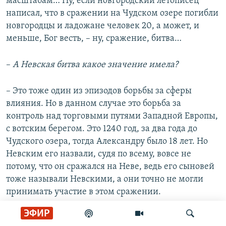
масштабам… Ну, если новгородский летописец
написал, что в сражении на Чудском озере погибли
новгородцы и ладожане человек 20, а может, и
меньше, Бог весть, – ну, сражение, битва…
–
А Невская битва какое значение имела?
– Это тоже один из эпизодов борьбы за сферы
влияния. Но в данном случае это борьба за
контроль над торговыми путями Западной Европы,
с вотским берегом. Это 1240 год, за два года до
Чудского озера, тогда Александру было 18 лет. Но
Невским его назвали, судя по всему, вовсе не
потому, что он сражался на Неве, ведь его сыновей
тоже называли Невскими, а они точно не могли
принимать участие в этом сражении.
ЭФИР
–
А почему же его так назвали?