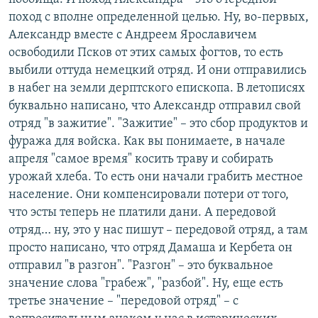
поход с вполне определенной целью. Ну, во-первых,
Александр вместе с Андреем Ярославичем
освободили Псков от этих самых фогтов, то есть
выбили оттуда немецкий отряд. И они отправились
в набег на земли дерптского епископа. В летописях
буквально написано, что Александр отправил свой
отряд "в зажитие". "Зажитие" – это сбор продуктов и
фуража для войска. Как вы понимаете, в начале
апреля "самое время" косить траву и собирать
урожай хлеба. То есть они начали грабить местное
население. Они компенсировали потери от того,
что эсты теперь не платили дани. А передовой
отряд… ну, это у нас пишут – передовой отряд, а там
просто написано, что отряд Дамаша и Кербета он
отправил "в разгон". "Разгон" – это буквальное
значение слова "грабеж", "разбой". Ну, еще есть
третье значение – "передовой отряд" – с