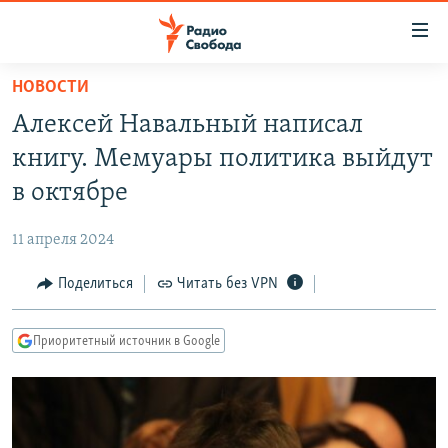
Ссылки
для
упрощенного
НОВОСТИ
ПРОГРАММЫ
доступа
Алексей Навальный написал
ПОДКАСТЫ
Вернуться
книгу. Мемуары политика выйдут
к
АВТОРСКИЕ ПРОЕКТЫ
в октябре
основному
ЦИТАТЫ СВОБОДЫ
содержанию
11 апреля 2024
Вернутся
МНЕНИЯ
к
Поделиться
Читать без VPN
КУЛЬТУРА
главной
навигации
IDEL.РЕАЛИИ
Приоритетный источник в Google
Вернутся
КАВКАЗ.РЕАЛИИ
к
СЕВЕР.РЕАЛИИ
поиску
СИБИРЬ.РЕАЛИИ