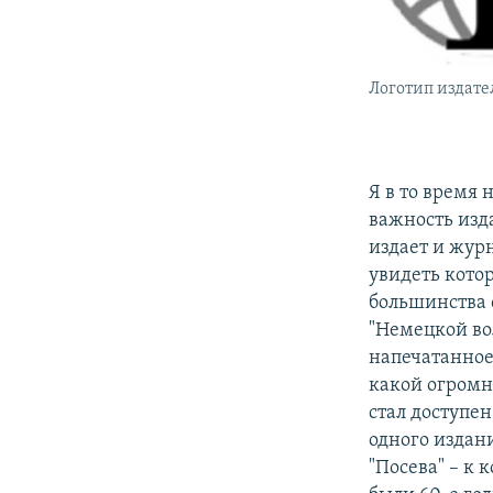
Логотип издател
Я в то время 
важность изда
издает и жур
увидеть котор
большинства 
"Немецкой во
напечатанное
какой огромн
стал доступен
одного издан
"Посева" – к 