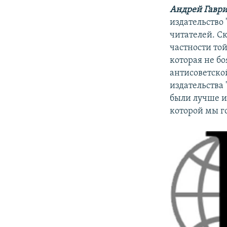
Андрей Гаври
издательство
читателей. С
частности то
которая не б
антисоветско
издательства 
были лучше и
которой мы го