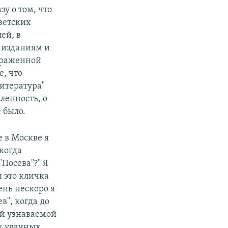
у о том, что
ветских
ей, в
м изданиям и
выраженной
е, что
литература"
ленность, о
 было.
 в Москве я
 когда
"Посева"?" Я
и это кличка
ень нескоро я
в", когда до
ой узнаваемой
х удачных