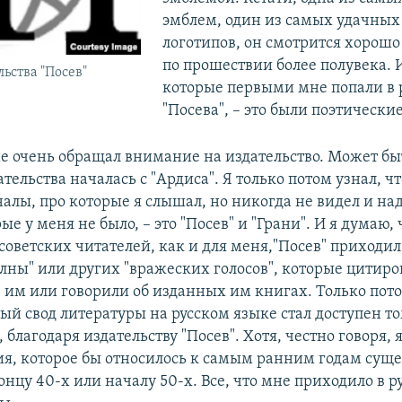
эмблем, один из самых удачных
логотипов, он смотрится хорошо
по прошествии более полувека. 
ьства "Посев"
которые первыми мне попали в 
"Посева", – это были поэтически
не очень обращал внимание на издательство. Может бы
тельства началась с "Ардиса". Я только потом узнал, чт
налы, про которые я слышал, но никогда не видел и н
ые у меня не было, – это "Посев" и "Грани". И я думаю, 
советских читателей, как и для меня,"Посев" приходил
лны" или других "вражеских голосов", которые цитиро
 им или говорили об изданных им книгах. Только пото
ый свод литературы на русском языке стал доступен то
, благодаря издательству "Посев". Хотя, честно говоря, 
ия, которое бы относилось к самым ранним годам сущ
концу 40-х или началу 50-х. Все, что мне приходило в ру