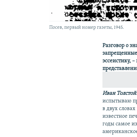
Посев, первый номер газеты, 1945.
Разговор о з
запрещенные 
эссеистику, –
представлени
Иван Толстой
испытываю пр
в двух словах
известное пе
годы самое из
американское