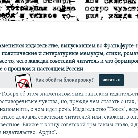
наменитом издательстве, выпускавшем во Франкфурте
политические и литературные мемуары, стихи, рома
 все то, чего жаждал советский читатель и что формиро
е о прошлом и настоящем России.
Как обойти блокировку?
читать >
:
Говоря об этом знаменитом эмигрантском издательств
отиворечивые чувства, но, прежде чем сказать о них, 
 напомнить, о чем идет речь. Издательство "Посев", вер
чатное дело для советских читателей или, скажем, в о
вестное. Ближе к концу советской эры таким стало, я 
 издательство "Ардис".