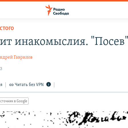
ЛСТОГО
ит инакомыслия. "Посев
ндрей Гаврилов
23
ся
Читать без VPN
сточник в Google