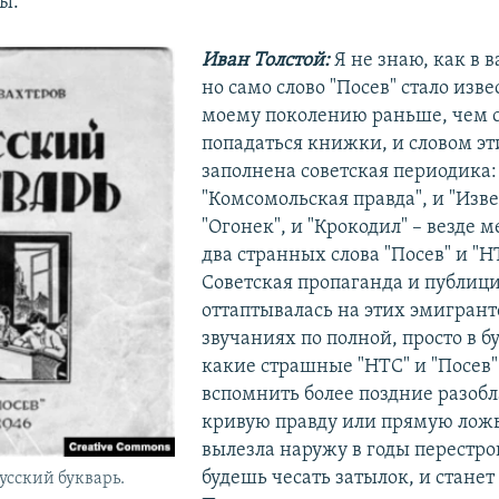
ы.
Иван Толстой:
Я не знаю, как в 
но само слово "Посев" стало изв
моему поколению раньше, чем 
попадаться книжки, и словом э
заполнена советская периодика:
"Комсомольская правда", и "Изве
"Огонек", и "Крокодил" – везде 
два странных слова "Посев" и "Н
Советская пропаганда и публиц
оттаптывалась на этих эмигран
звучаниях по полной, просто в б
какие страшные "НТС" и "Посев"
вспомнить более поздние разоб
кривую правду или прямую ложь
вылезла наружу в годы перестро
будешь чесать затылок, и станет 
Русский букварь.