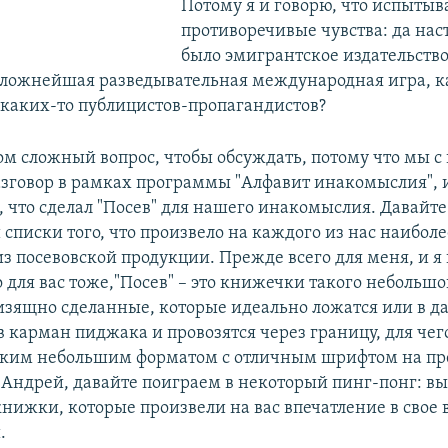
Потому я и говорю, что испыты
противоречивые чувства: да нас
было эмигрантское издательство
 сложнейшая разведывательная международная игра, к
 каких-то публицистов-пропагандистов?
ом сложный вопрос, чтобы обсуждать, потому что мы с 
азговор в рамках программы "Алфавит инакомыслия", 
, что сделал "Посев" для нашего инакомыслия. Давайт
списки того, что произвело на каждого из нас наибол
з посевовской продукции. Прежде всего для меня, и я
 для вас тоже,"Посев" – это книжечки такого небольшо
изящно сделанные, которые идеально ложатся или в 
в карман пиджака и провозятся через границу, для чег
аким небольшим форматом с отличным шрифтом на п
, Андрей, давайте поиграем в некоторый пинг-понг: в
нижки, которые произвели на вас впечатление в свое в
.