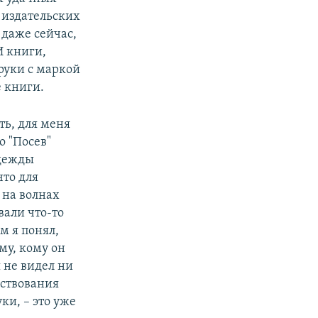
 издательских
 даже сейчас,
И книги,
руки с маркой
е книги.
ть, для меня
о "Посев"
адежды
что для
 на волнах
вали что-то
м я понял,
му, кому он
я не видел ни
ествования
ки, – это уже