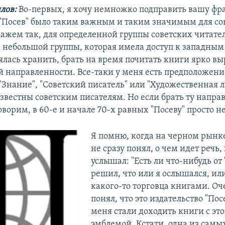
лов:
Во-первых, я хочу немножко подправить вашу фраз
 "Посев" было таким важным и таким значимым для со
кажем так, для определенной группы советских читател
й небольшой группы, которая имела доступ к западны
оялась хранить, брать на время почитать книги ярко 
й направленности. Все-таки у меня есть предположени
"Знание", "Советский писатель" или "Художественная 
звестны советским писателям. Но если брать ту направ
ворим, в 60-е и начале 70-х равных "Посеву" просто не
Я помню, когда на черном рынке
не сразу понял, о чем идет речь,
услышал: "Есть ли что-нибудь от 
решил, что или я ослышался, ил
какого-то торговца книгами. Оч
понял, что это издательство "Посе
меня стали доходить книги с эт
эмблемой. Кстати, одна из самы