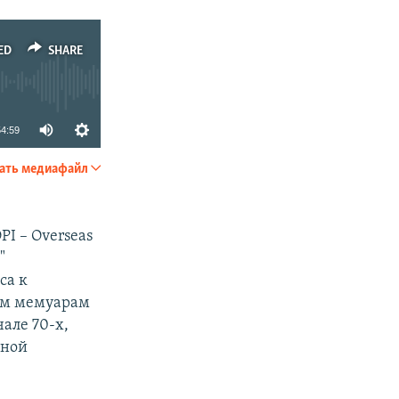
ED
SHARE
54:59
ать медиафайл
SHARE
I – Overseas
"
са к
им мемуарам
але 70-х,
зной