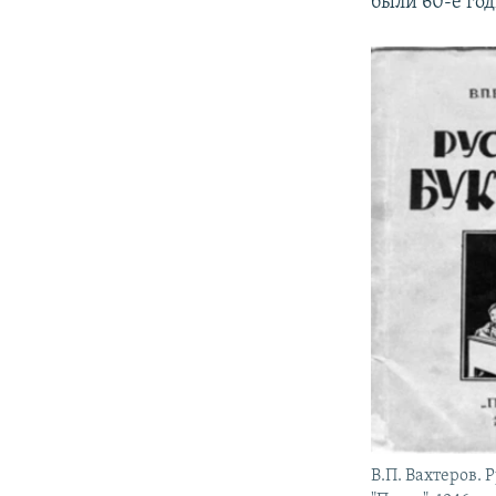
были 60-е год
В.П. Вахтеров. 