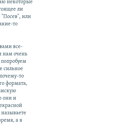
ваю некоторые
тоящее ли
 "Посев", или
акие-то
вами все-
и нам очень
е попробуем
ее сильное
 почему-то
го формата,
дамскую
о они и
рекрасной
ы называете
ремя, а я