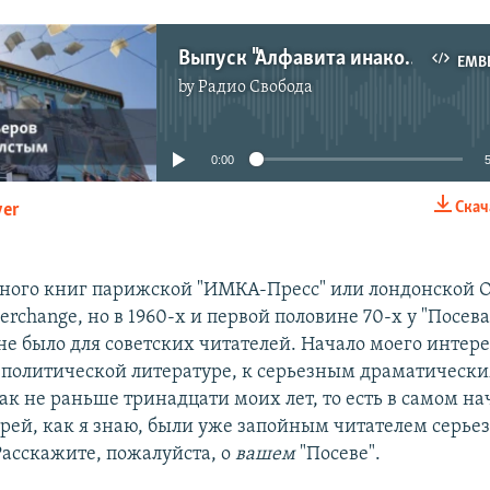
Выпуск "Алфавита инакомыслия" посвящен изд. "Посев", которое выпускало важнейшие книги писателей, поэтов, правозащитников, историков.
EMB
by
Радио Свобода
No media source currently available
0:00
Скач
yer
EMBED
ного книг парижской "ИМКА-Пресс" или лондонской OP
nterchange, но в 1960-х и первой половине 70-х у "Посева
не было для советских читателей. Начало моего интере
политической литературе, к серьезным драматическ
к не раньше тринадцати моих лет, то есть в самом нач
дрей, как я знаю, были уже запойным читателем серье
Расскажите, пожалуйста, о
вашем
"Посеве".