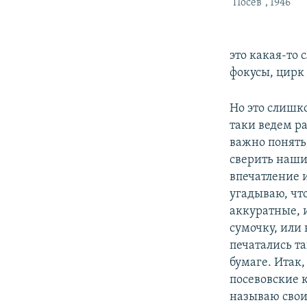
"Посев", 1946
это какая-то
фокусы, цирк
Но это слишк
таки ведем р
важно понять
сверить наши 
впечатление и
угадываю, что
аккуратные, 
сумочку, или 
печатались т
бумаге. Итак
посевовские к
называю свои