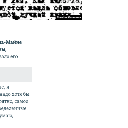
-на-Майне
ны,
вало его
е, я
надо хотя бы
оятно, самое
пределенные
думаю,