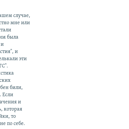
вашем случае,
естно мне или
стали
тим была
 и
стия", и
мелькали эти
ТС".
истика
тских
убен били,
. Если
лачения и
, которая
йки, то
не по себе.