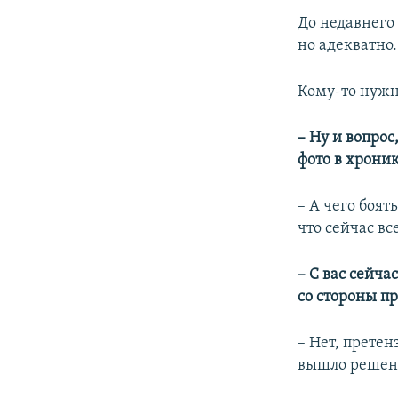
До недавнего
но адекватно.
Кому-то нужно
– Ну и вопрос
фото в хрони
– А чего боят
что сейчас вс
– С вас сейч
со стороны п
– Нет, претен
вышло решен