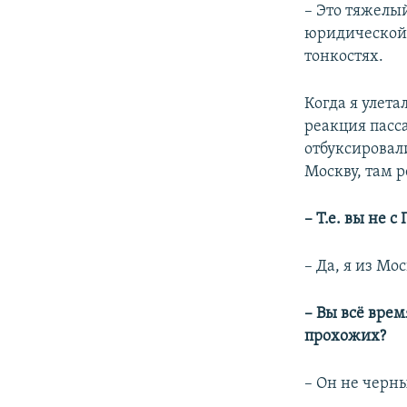
– Это тяжелый
юридической 
тонкостях.
Когда я улета
реакция пасс
отбуксировали
Москву, там р
– Т.е. вы не 
– Да, я из Мо
– Вы всё вре
прохожих?
– Он не черны