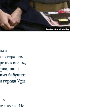
вали
 в теракте.
приняв ислам,
рка, папа –
рских бабушки
н города Уфы.
сам
новности. Но