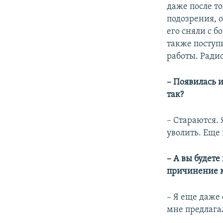
даже после то
подозрения, 
его сняли с б
также поступи
работы. Ради
– Появилась и
так?
– Стараются. 
уволить. Еще 
– А вы будете
причинение мо
– Я еще даже 
мне предлага