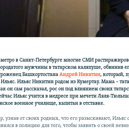
 метро в Санкт-Петербурге многие СМИ растиражиро
ородатого мужчины в татарском каляпуше, обвинив его
уроженец Башкортостана
Андрей Никитин
, который, 
 Ильяс. Ильяс Никитин родом из Кумертау. Мама – тата
как он сам рассказал, рос он под влиянием своих тата
ейчас Ильяс учится в медресе при мечети Ляля-Тюльпа
нское военное училище, капитан в отставке.
ер, узнав от своих родных, что его разыскивают, Ильяс 
вился в полицию для того, чтобы заявить о своей неви