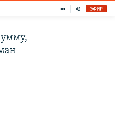
ЭФИР
 умму,
ьман