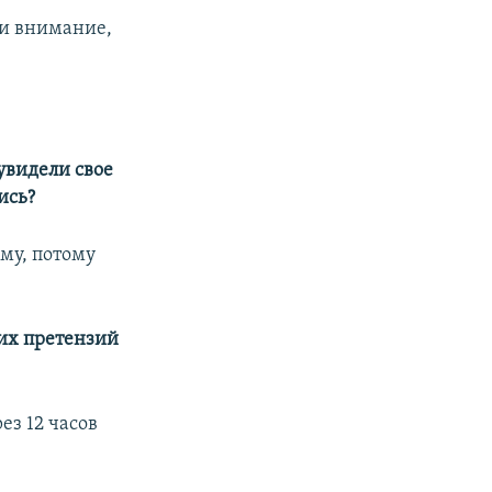
ли внимание,
 увидели свое
ись?
мму, потому
ких претензий
ез 12 часов