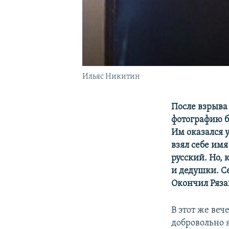
Ильяс Никитин
После взрыва
фотографию б
Им оказался 
взял себе имя
русский. Но, 
и дедушки. С
Окончил Ряза
В этот же веч
добровольно я