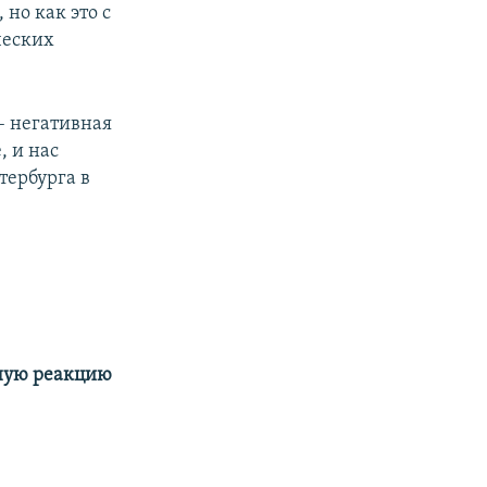
но как это с
ческих
 – негативная
, и нас
тербурга в
чную реакцию