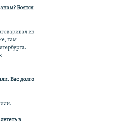
манам? Боятся
азговаривал из
ие, там
етербурга.
х
ли. Вас долго
тили.
лететь в