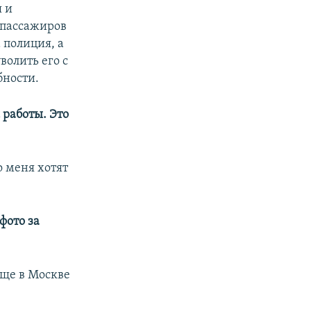
я и
 пассажиров
 полиция, а
волить его с
бности.
 работы. Это
о меня хотят
фото за
еще в Москве