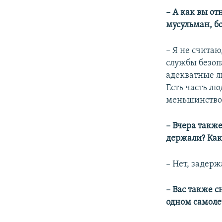
– А как вы от
мусульман, бо
– Я не считаю
службы безоп
адекватные л
Есть часть лю
меньшинство
– Вчера также
держали? Как
– Нет, задерж
– Вас также с
одном самолет