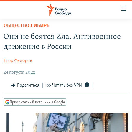
Ссылки
для
упрощенного
ОБЩЕСТВО.СИБИРЬ
ПРОГРАММЫ
доступа
Они не боятся Zла. Антивоенное
ПОДКАСТЫ
Вернуться
движение в России
к
АВТОРСКИЕ ПРОЕКТЫ
основному
Егор Федоров
ЦИТАТЫ СВОБОДЫ
содержанию
Вернутся
24 августа 2022
МНЕНИЯ
к
КУЛЬТУРА
Поделиться
Читать без VPN
главной
навигации
IDEL.РЕАЛИИ
Вернутся
Приоритетный источник в Google
КАВКАЗ.РЕАЛИИ
к
СЕВЕР.РЕАЛИИ
поиску
СИБИРЬ.РЕАЛИИ