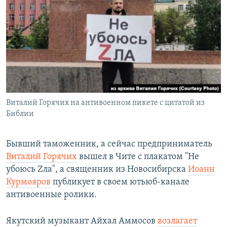
Виталий Горячих на антивоенном пикете с цитатой из
Библии
Бывший таможенник, а сейчас предприниматель
Виталий Горячих
вышел в Чите с плакатом "Не
убоюсь Zла", а священник из Новосибирска
Иоанн
Курмояров
публикует в своем ютьюб-канале
антивоенные ролики.
Якутский музыкант Айхал Аммосов
возлагает