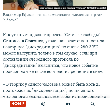
Владимир Ефимов, глава камчатского отделения партии
"Яблоко"
Как уточняет адвокат проекта "Сетевые свободы"
Станислав Селезнев
, уголовная ответственность за
повторную "дискредитацию" по статье 280.3 УК
может наступить только в том случае, если при
составлении очередного протокола по
"дискредитации" выяснится, что новое событие
произошло уже после вступления решения в силу.
– В теории у одного человека может быть хоть 25
протоколов по "дискредитации", но ни одного
уголовного дела, так как все события произошли до
вступления в силу самого первого постановления, –
ЭФИР
объясняет юрист.