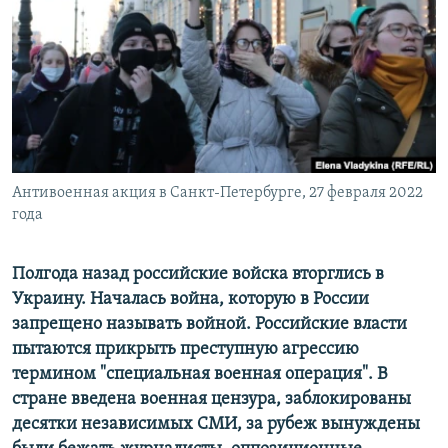
РАСПИСАНИЕ ВЕЩАНИЯ
ПОДПИШИТЕСЬ НА РАССЫЛКУ
СОЦИАЛЬНЫЕ СЕТИ
Антивоенная акция в Санкт-Петербурге, 27 февраля 2022
года
Все сайты РСЕ/РС
Полгода назад российские войска вторглись в
Украину. Началась война, которую в России
запрещено называть войной. Российские власти
пытаются прикрыть преступную агрессию
термином "специальная военная операция". В
стране введена военная цензура, заблокированы
десятки независимых СМИ, за рубеж вынуждены