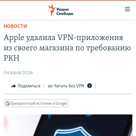
Ссылки
для
упрощенного
НОВОСТИ
ПРОГРАММЫ
доступа
Apple удалила VPN-приложения
ПОДКАСТЫ
Вернуться
из своего магазина по требованию
к
АВТОРСКИЕ ПРОЕКТЫ
РКН
основному
ЦИТАТЫ СВОБОДЫ
содержанию
04 июля 2024
Вернутся
МНЕНИЯ
к
Поделиться
Читать без VPN
КУЛЬТУРА
главной
навигации
IDEL.РЕАЛИИ
Приоритетный источник в Google
Вернутся
КАВКАЗ.РЕАЛИИ
к
СЕВЕР.РЕАЛИИ
поиску
СИБИРЬ.РЕАЛИИ