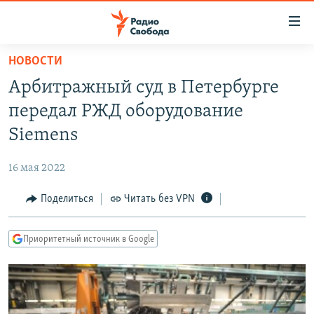
Ссылки
для
упрощенного
НОВОСТИ
ПРОГРАММЫ
доступа
Арбитражный суд в Петербурге
ПОДКАСТЫ
Вернуться
передал РЖД оборудование
к
АВТОРСКИЕ ПРОЕКТЫ
Siemens
основному
ЦИТАТЫ СВОБОДЫ
содержанию
16 мая 2022
Вернутся
МНЕНИЯ
к
Поделиться
Читать без VPN
КУЛЬТУРА
главной
навигации
IDEL.РЕАЛИИ
Приоритетный источник в Google
Вернутся
КАВКАЗ.РЕАЛИИ
к
СЕВЕР.РЕАЛИИ
поиску
СИБИРЬ.РЕАЛИИ