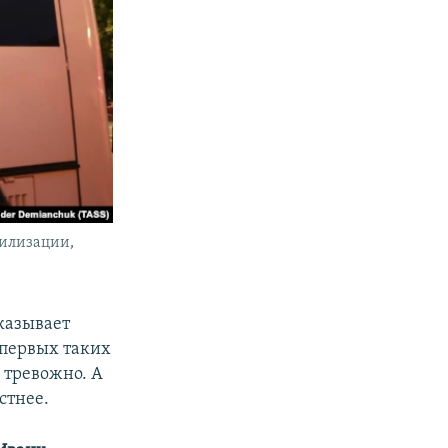
билизации,
сказывает
 первых таких
 тревожно. А
стнее.