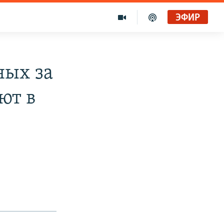
ЭФИР
ных за
ют в