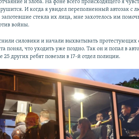
тчаяние и злоба. На фоне всего происходящего я чувст
 рушится. И когда я увидел переполненный автозак с 
 запотевшие стекла их лица, мне захотелось им помочь
отив войны.
еснили силовики и начали выхватывать протестующих 
а понял, что уходить уже поздно. Так он и попал в авто
25 других ребят повезли в 17-й отдел полиции.