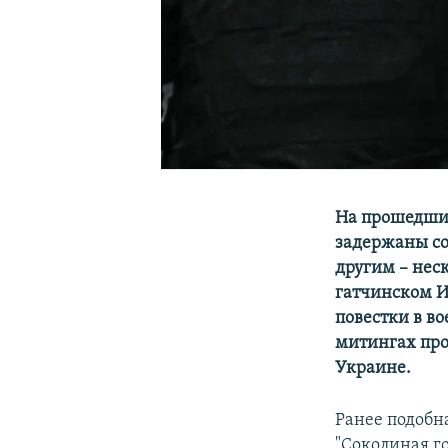
На прошедших
задержаны с
другим – нес
гатчинском И
повестки в в
митингах про
Украине.
Ранее подобн
"Соколиная г