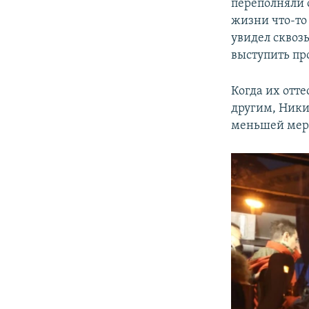
переполняли о
жизни что-то
увидел сквозь
выступить пр
Когда их отт
другим, Никит
меньшей мере 