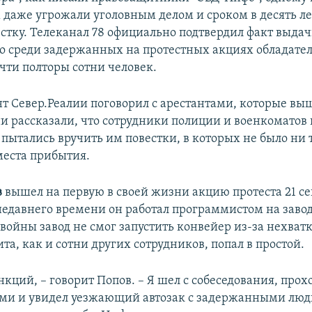
даже угрожали уголовным делом и сроком в десять лет
естку. Телеканал 78 официально подтвердил факт выд
то среди задержанных на протестных акциях обладате
чти полторы сотни человек.
т Север.Реалии поговорил с арестантами, которые вы
ни рассказали, что сотрудники полиции и военкоматов 
пытались вручить им повестки, в которых не было ни 
места прибытия.
в
вышел на первую в своей жизни акцию протеста 21 се
 недавнего времени он работал программистом на завод
 войны завод не смог запустить конвейер из-за нехва
та, как и сотни других сотрудников, попал в простой.
анкций, – говорит Попов. – Я шел с собеседования, прох
ми и увидел уезжающий автозак с задержанными люд