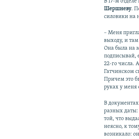
В 17-м отделе
Шершневу
. П
силовики на 
– Меня пригл
выходу, и та
Она была на м
подписывай, е
22-го числа. 
Гатчинском с
Причем это б
руках у меня 
В документах
разных даты: 
той, что выда
неясно, к том
возникало: он