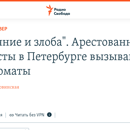
ВЕР
яние и злоба". Арестован
сты в Петербурге вызыва
коматы
ровинская
2
ся
Читать без VPN