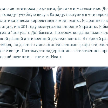
ботаю репетитором по химии, физике и математике. До
 выдадут учебную визу в Канаду: поступил в университ
литика внесла коррективы в мои планы. Я с раннего во
озиции, и в 201 году выступал на стороне Украины. Я б
а и "фокуса" с Донбассом. Поэтому, когда началась эт
якой разной антивоенной деятельностью. Я первый ра
тября, но до этого я делал антивоенные граффити, лист
ругие вещи. Поэтому это задержание – естественное п
еской позиции, – считает Иван.