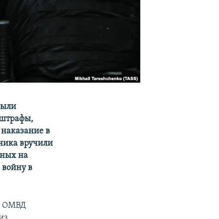
были
 штрафы,
 наказание в
ника вручили
нных на
 войну в
В ОМВД
из