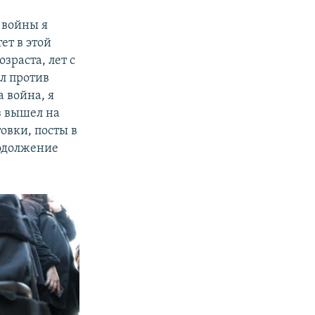
 войны я
ет в этой
зраста, лет с
ыл против
а война, я
з вышел на
овки, посты в
родолжение