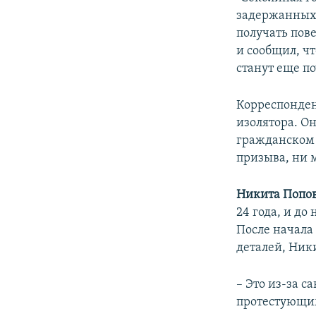
задержанных 
получать пов
и сообщил, ч
станут еще по
Корреспонден
изолятора. О
гражданском 
призыва, ни 
Никита Попо
24 года, и до
После начала
деталей, Ники
– Это из-за с
протестующи