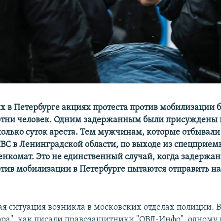
 в Петербурге акциях протеста против мобилизации 
отни человек. Одним задержанным были присуждены
колько суток ареста. Тем мужчинам, которые отбывали
ВС в Ленинградской области, по выходе из спецприем
оенкомат. Это не единственный случай, когда задержа
тив мобилизации в Петербурге пытаются отправить на
ая ситуация возникла в московских отделах полиции. 
ора", как писали правозащитники "ОВД-Инфо", одному 