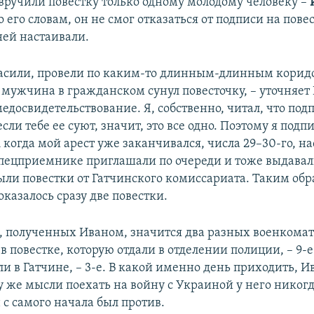
 вручили повестку только одному молодому человеку –
о его словам, он не смог отказаться от подписи на пове
ней настаивали.
асили, провели по каким-то длинным-длинным корид
м мужчина в гражданском сунул повесточку, – уточняет
едосвидетельствование. Я, собственно, читал, что под
сли тебе ее суют, значит, это все одно. Поэтому я подп
А когда мой арест уже заканчивался, числа 29–30-го, на
пецприемнике приглашали по очереди и тоже выдавал
ыли повестки от Гатчинского комиссариата. Таким обр
оказалось сразу две повестки.
, полученных Иваном, значится два разных военкомата
в повестке, которую отдали в отделении полиции, – 9-е 
ли в Гатчине, – 3-е. В какой именно день приходить, И
у же мысли поехать на войну с Украиной у него никогд
 с самого начала был против.