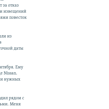
 за отказ
ачи извещений
лями повесток
шли из
в
точной даты
нтября. Ему
е Nissan.
тки нужных
одил рядом с
ьми. Меня