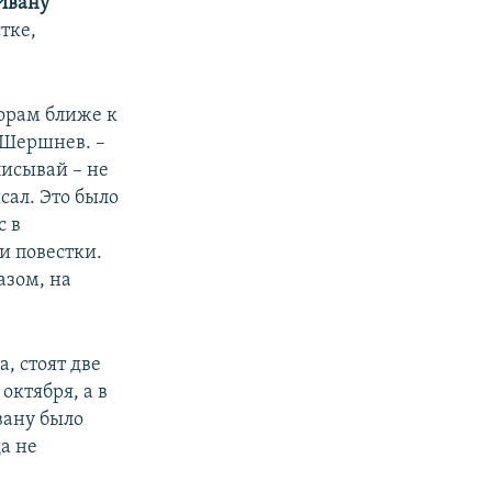
Ивану
стке,
орам ближе к
 Шершнев. –
писывай – не
исал. Это было
с в
и повестки.
азом, на
, стоят две
октября, а в
вану было
а не