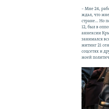
– Мне 24, ра
ждал, что мне
стране… Но по
12, был в опп
аннексии Крым
занимался вс
митинг 21 сен
соцсетях и д
моей политич