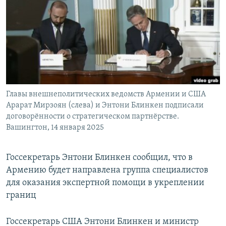
РАСПИСАНИЕ ВЕЩАНИЯ
ПОДПИШИТЕСЬ НА РАССЫЛКУ
СОЦИАЛЬНЫЕ СЕТИ
Главы внешнеполитических ведомств Армении и США
Арарат Мирзоян (слева) и Энтони Блинкен подписали
договорённости о стратегическом партнёрстве.
Все сайты РСЕ/РС
Вашингтон, 14 января 2025
Госсекретарь Энтони Блинкен сообщил, что в
Армению будет направлена группа специалистов
для оказания экспертной помощи в укреплении
границ
Госсекретарь США Энтони Блинкен и министр