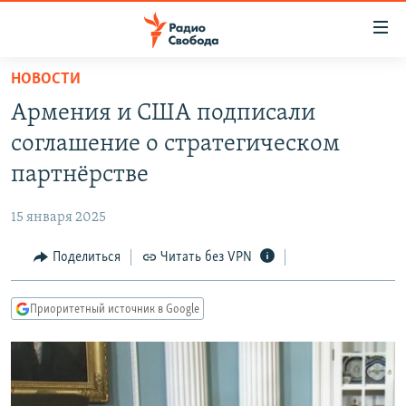
Ссылки
для
упрощенного
НОВОСТИ
ПРОГРАММЫ
доступа
Армения и США подписали
ПОДКАСТЫ
Вернуться
соглашение о стратегическом
к
АВТОРСКИЕ ПРОЕКТЫ
партнёрстве
основному
ЦИТАТЫ СВОБОДЫ
содержанию
15 января 2025
Вернутся
МНЕНИЯ
к
Поделиться
Читать без VPN
КУЛЬТУРА
главной
навигации
IDEL.РЕАЛИИ
Приоритетный источник в Google
Вернутся
КАВКАЗ.РЕАЛИИ
к
СЕВЕР.РЕАЛИИ
поиску
СИБИРЬ.РЕАЛИИ