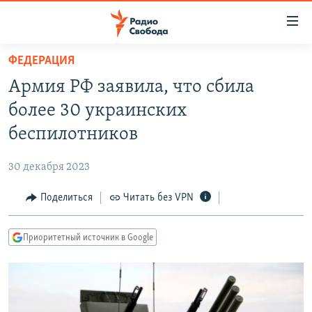
Ссылки
для
упрощенного
ФЕДЕРАЦИЯ
ПРОГРАММЫ
доступа
Армия РФ заявила, что сбила
ПОДКАСТЫ
Вернуться
более 30 украинских
к
АВТОРСКИЕ ПРОЕКТЫ
беспилотников
основному
ЦИТАТЫ СВОБОДЫ
содержанию
30 декабря 2023
Вернутся
МНЕНИЯ
к
Поделиться
Читать без VPN
КУЛЬТУРА
главной
навигации
IDEL.РЕАЛИИ
Приоритетный источник в Google
Вернутся
КАВКАЗ.РЕАЛИИ
к
СЕВЕР.РЕАЛИИ
поиску
СИБИРЬ.РЕАЛИИ