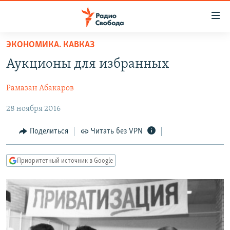
Ссылки
для
упрощенного
ЭКОНОМИКА. КАВКАЗ
ПРОГРАММЫ
доступа
Аукционы для избранных
ПОДКАСТЫ
Вернуться
к
Рамазан Абакаров
АВТОРСКИЕ ПРОЕКТЫ
основному
28 ноября 2016
ЦИТАТЫ СВОБОДЫ
содержанию
Вернутся
МНЕНИЯ
Поделиться
Читать без VPN
к
КУЛЬТУРА
главной
Приоритетный источник в Google
навигации
IDEL.РЕАЛИИ
Вернутся
КАВКАЗ.РЕАЛИИ
к
СЕВЕР.РЕАЛИИ
поиску
СИБИРЬ.РЕАЛИИ