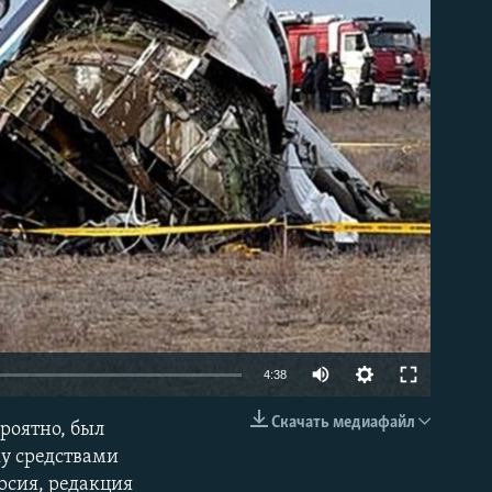
able
4:38
Скачать медиафайл
роятно, был
EMBED
ку средствами
рсия, редакция