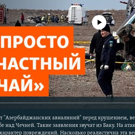
No media source currently avail
т "Азербайджанских авиалиний" перед крушением, ве
е над Чечней. Такие заявления звучат из Баку. На ата
характер повреждений. Насколько реалистична эта ве