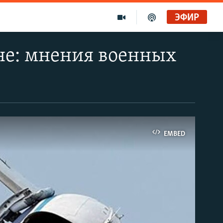
ЭФИР
чне: мнения военных
EMBED