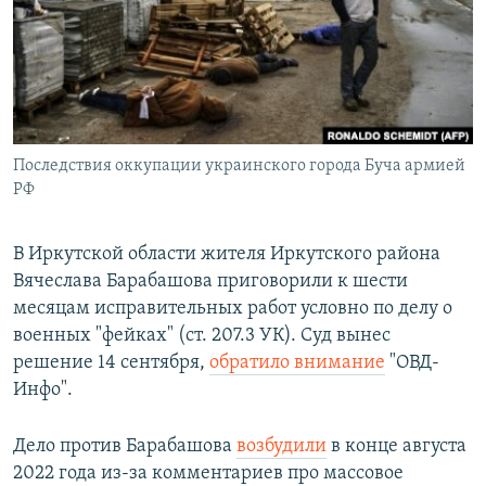
РАСПИСАНИЕ ВЕЩАНИЯ
ПОДПИШИТЕСЬ НА РАССЫЛКУ
СОЦИАЛЬНЫЕ СЕТИ
Последствия оккупации украинского города Буча армией
РФ
В Иркутской области жителя Иркутского района
Все сайты РСЕ/РС
Вячеслава Барабашова приговорили к шести
месяцам исправительных работ условно по делу о
военных "фейках" (ст. 207.3 УК). Суд вынес
решение 14 сентября,
обратило внимание
"ОВД-
Инфо".
Дело против Барабашова
возбудили
в конце августа
2022 года из-за комментариев про массовое