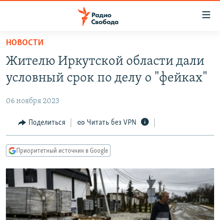
Ссылки
для
упрощенного
НОВОСТИ
ПРОГРАММЫ
доступа
Жителю Иркутской области дали
ПОДКАСТЫ
Вернуться
условный срок по делу о "фейках"
к
АВТОРСКИЕ ПРОЕКТЫ
основному
06 ноября 2023
ЦИТАТЫ СВОБОДЫ
содержанию
Вернутся
МНЕНИЯ
Поделиться
Читать без VPN
к
КУЛЬТУРА
главной
Приоритетный источник в Google
навигации
IDEL.РЕАЛИИ
Вернутся
КАВКАЗ.РЕАЛИИ
к
СЕВЕР.РЕАЛИИ
поиску
СИБИРЬ.РЕАЛИИ