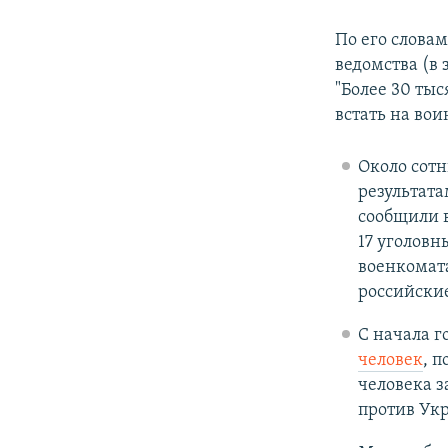
По его слова
ведомства (в 
"Более 30 ты
встать на вои
Около сотн
результата
сообщили в
17 уголовн
военкомат
российские
С начала г
человек
, 
человека з
против Укр