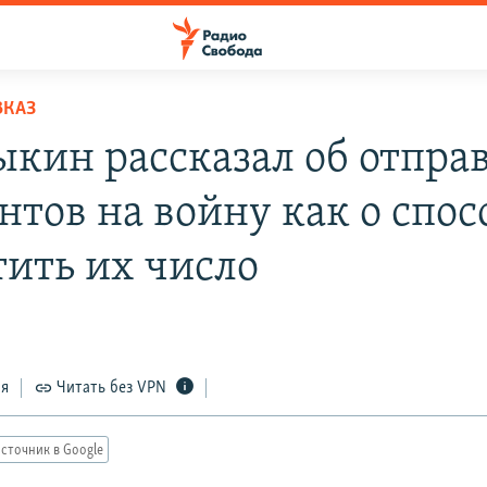
ВКАЗ
ыкин рассказал об отпра
нтов на войну как о спос
тить их число
ся
Читать без VPN
сточник в Google