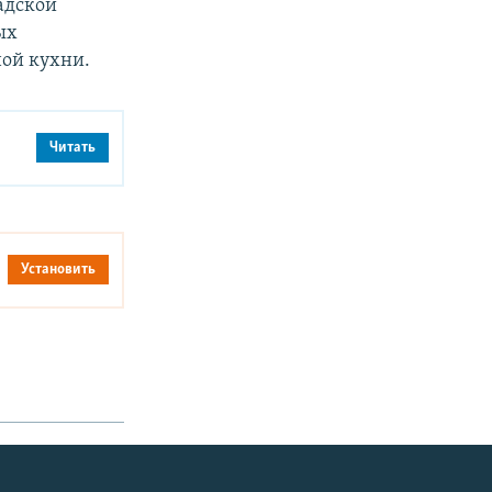
адской
ых
ой кухни.
Читать
Установить