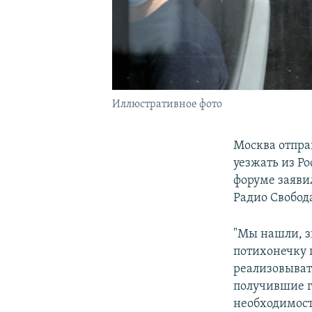
Иллюстративное фото
Москва отпра
уезжать из Р
форуме заяви
Радио Свобода
"Мы нашли, з
потихонечку 
реализовыват
получившие г
необходимост