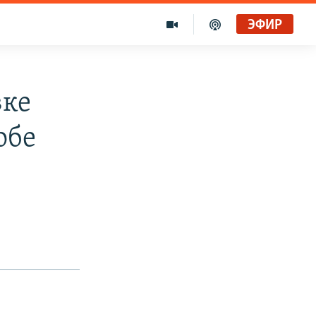
ЭФИР
вке
обе