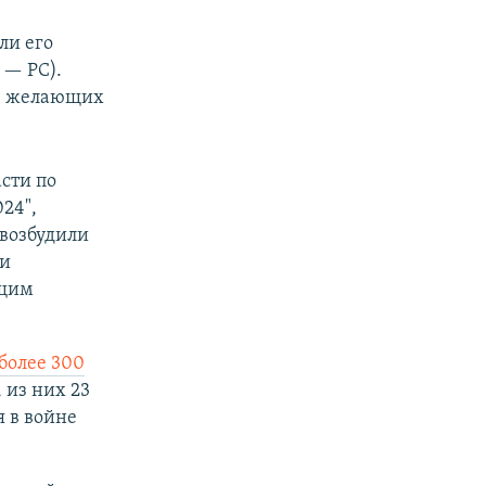
ли его
 — РС).
не желающих
сти по
24",
 возбудили
ки
ющим
более 300
 из них 23
 в войне