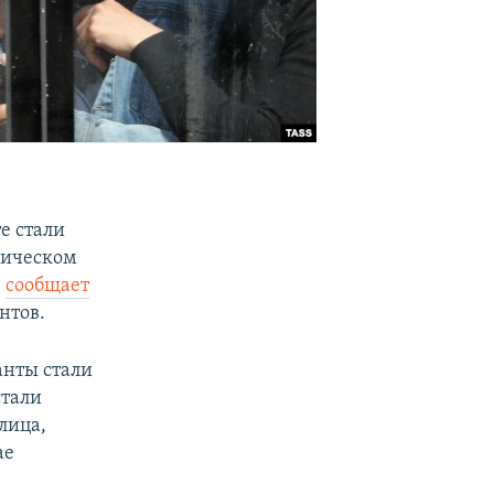
е стали
дическом
,
сообщает
нтов.
анты стали
стали
лица,
ае