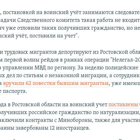
м, постановкой на воинский учёт занимаются следовате
задачи Следственного комитета такая работа не входит
сяч уже отловили таких получивших гражданство, но 
нский учёт, поставили на учет".
и трудовых мигрантов депортируют из Ростовской обла
м первой волны рейдов в рамках операции "Нелегал-20
 управлении МВД по региону. За неделю полицейские
ых дел по статьям о незаконной миграции, а сотрудни
а
вручили 62 повестки бывшим мигрантам
, уже име
 паспорта.
ода в Ростовской области на воинский учет
поставлены 
получивших российское гражданство по натурализации,
аключили контракты с Минобороны, также для участия
аины завербованы 12 иностранцев.