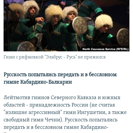
РАСПИСАНИЕ ВЕЩАНИЯ
ПОДПИШИТЕСЬ НА РАССЫЛКУ
СОЦИАЛЬНЫЕ СЕТИ
Гимн с рифмовкой "Эльбрус – Русь" не прижился
Все сайты РСЕ/РС
Русскость попытались передать и в бессловном
гимне Кабардино-Балкарии
Лейтмотив гимнов Северного Кавказа и южных
областей - принадлежность России (не считая
"излишне агрессивный" гимн Ингушетии, а также
свободный гимн Чечни). Русскость попытались
передать и в бессловном гимне Кабардино-