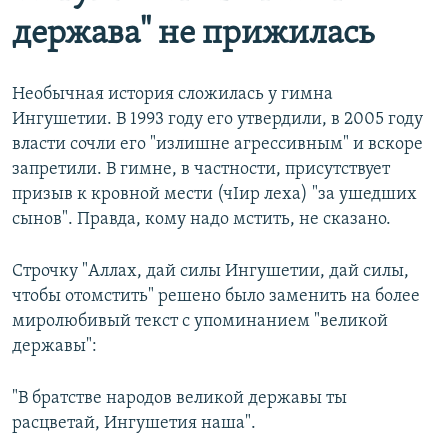
держава" не прижилась
Необычная история сложилась у гимна
Ингушетии. В 1993 году его утвердили, в 2005 году
власти сочли его "излишне агрессивным" и вскоре
запретили. В гимне, в частности, присутствует
призыв к кровной мести (чІир леха) "за ушедших
сынов". Правда, кому надо мстить, не сказано.
Строчку "Аллах, дай силы Ингушетии, дай силы,
чтобы отомстить" решено было заменить на более
миролюбивый текст с упоминанием "великой
державы":
"В братстве народов великой державы ты
расцветай, Ингушетия наша".