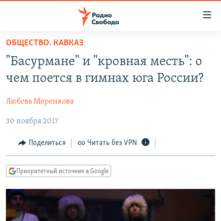
Ссылки
для
упрощенного
ОБЩЕСТВО. КАВКАЗ
ПРОГРАММЫ
доступа
"Басурмане" и "кровная месть": о
ПОДКАСТЫ
Вернуться
чем поется в гимнах юга России?
к
АВТОРСКИЕ ПРОЕКТЫ
основному
Любовь Меренкова
ЦИТАТЫ СВОБОДЫ
содержанию
Вернутся
30 ноября 2017
МНЕНИЯ
к
КУЛЬТУРА
Поделиться
Читать без VPN
главной
навигации
IDEL.РЕАЛИИ
Вернутся
Приоритетный источник в Google
КАВКАЗ.РЕАЛИИ
к
СЕВЕР.РЕАЛИИ
поиску
СИБИРЬ.РЕАЛИИ