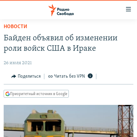
Ссылки
для
упрощенного
НОВОСТИ
ПРОГРАММЫ
доступа
Байден объявил об изменении
ПОДКАСТЫ
Вернуться
роли войск США в Ираке
к
АВТОРСКИЕ ПРОЕКТЫ
основному
26 июля 2021
ЦИТАТЫ СВОБОДЫ
содержанию
Вернутся
МНЕНИЯ
Поделиться
Читать без VPN
к
КУЛЬТУРА
главной
Приоритетный источник в Google
навигации
IDEL.РЕАЛИИ
Вернутся
КАВКАЗ.РЕАЛИИ
к
СЕВЕР.РЕАЛИИ
поиску
СИБИРЬ.РЕАЛИИ