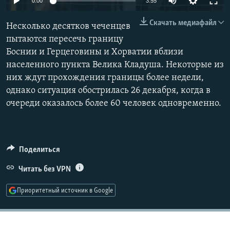
0:00
3:55
РАСПИСАНИЕ ВЕЩАНИЯ
240p
Скачать медиафайл
Несколько десятков чеченцев
ПОДПИШИТЕСЬ НА РАССЫЛКУ
360p
пытаются пересечь границу
Боснии и Герцеговины и Хорватии вблизи
480p
СОЦИАЛЬНЫЕ СЕТИ
Auto
240p
360p
480p
населенного пункта Велика Кладуша. Некоторые из
720p
них ждут прохождения границы более недели,
720p
1080p
1080p
однако ситуация обострилась 26 декабря, когда в
очереди оказалось более 60 человек одновременно.
Все сайты РСЕ/РС
Поделиться
Читать без VPN
Приоритетный источник в Google