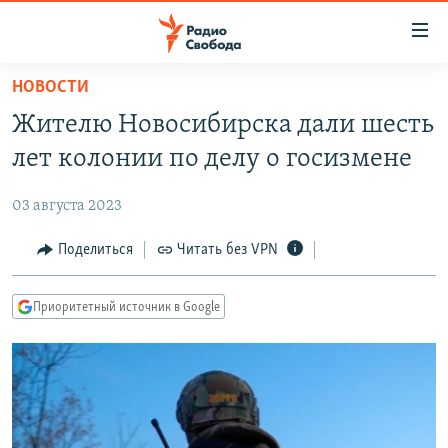
Ссылки
для
упрощенного
НОВОСТИ
ПРОГРАММЫ
доступа
Жителю Новосибирска дали шесть
ПОДКАСТЫ
Вернуться
лет колонии по делу о госизмене
к
АВТОРСКИЕ ПРОЕКТЫ
основному
03 августа 2023
ЦИТАТЫ СВОБОДЫ
содержанию
Вернутся
МНЕНИЯ
Поделиться
Читать без VPN
к
КУЛЬТУРА
главной
Приоритетный источник в Google
навигации
IDEL.РЕАЛИИ
Вернутся
КАВКАЗ.РЕАЛИИ
к
СЕВЕР.РЕАЛИИ
поиску
СИБИРЬ.РЕАЛИИ