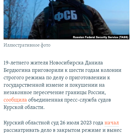
РАСПИСАНИЕ ВЕЩАНИЯ
ПОДПИШИТЕСЬ НА РАССЫЛКУ
СОЦИАЛЬНЫЕ СЕТИ
Иллюстративное фото
19-летнего жителя Новосибирска Данила
Бердюгина приговорили к шести годам колонии
Все сайты РСЕ/РС
строгого режима по делу о приготовлении к
государственной измене и покушении на
незаконное пересечение границы России,
сообщила
объединенная пресс-служба судов
Курской области.
Курский областной суд 26 июля 2023 года
начал
рассматривать дело в закрытом режиме и вынес