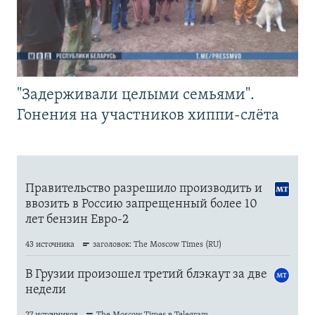
"Задерживали целыми семьями".
Гонения на участников хиппи-слёта