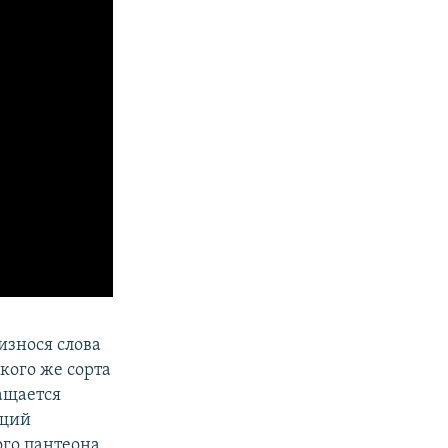
износя слова
кого же сорта
ащается
ющий
ого пантеона.