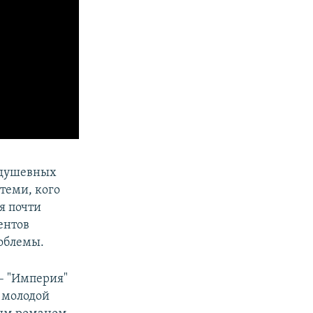
 душевных
теми, кого
я почти
ентов
облемы.
– "Империя"
 молодой