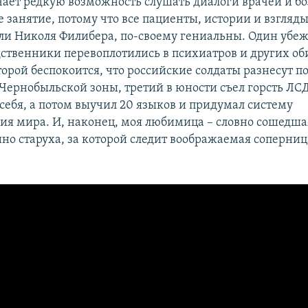
чает редкую возможность слушать диалоги врачей и бо
е занятие, потому что все пациенты, истории и взгляд
ли Николя Филибера, по-своему гениальны. Один убежд
ственники перевоплотились в психиатров и других об
торой беспокоится, что российские солдаты разнесут п
Чернобыльской зоны, третий в юности съел горсть ЛСД
 себя, а потом выучил 20 языков и придумал систему
ия мира. И, наконец, моя любимица – словно сошедша
но старуха, за которой следит воображаемая соперница