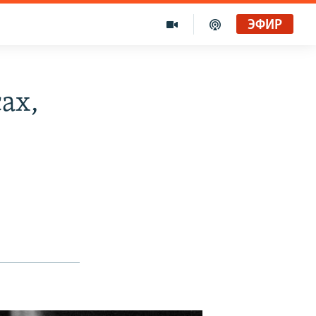
ЭФИР
ах,