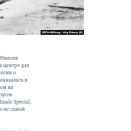
 Николя
м центре для
огии о
оказалась в
том на
пусов
inale Special,
и не самой