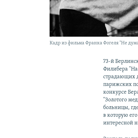
Кадр из фильма Франка Фогеля "Не думай
73-й Берлинс
Филибера "На
страдающих д
парижских пс
конкурсе Бер
"Золотого ме
больницы, где 
в которую ег
интересной н