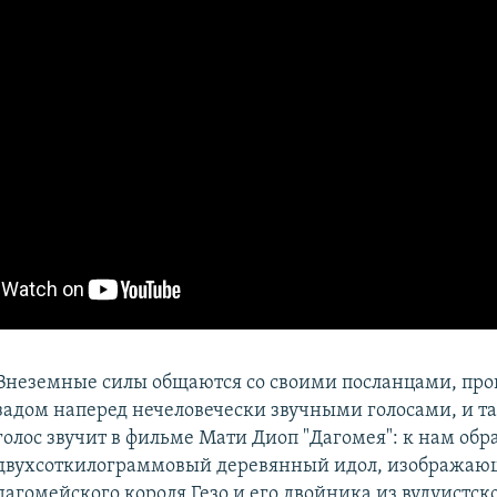
Внеземные силы общаются со своими посланцами, про
задом наперед нечеловечески звучными голосами, и та
голос звучит в фильме Мати Диоп "Дагомея": к нам обр
двухсоткилограммовый деревянный идол, изобража
дагомейского короля Гезо и его двойника из вудуистск