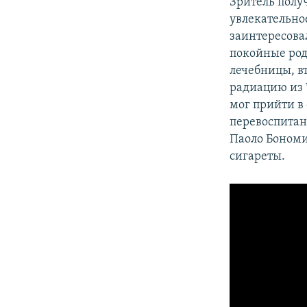
Зритель полу
увлекательно
заинтересова
покойные род
лечебницы, в
радиацию из 
мог прийти в
перевоспитан
Паоло Бономи
сигареты.