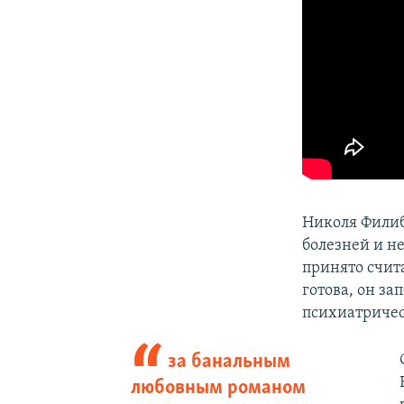
Николя Фили
болезней и н
принято счит
готова, он з
психиатриче
за банальным
любовным романом