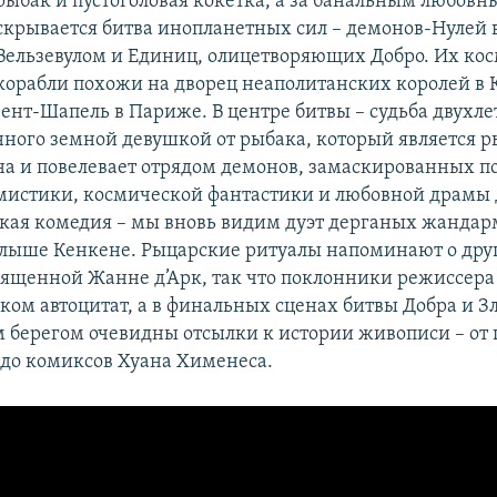
рыбак и пустоголовая кокетка, а за банальным любов
скрывается битва инопланетных сил – демонов-Нулей в
Вельзевулом и Единиц, олицетворяющих Добро. Их ко
корабли похожи на дворец неаполитанских королей в 
ент-Шапель в Париже. В центре битвы – судьба двухле
ного земной девушкой от рыбака, который является 
на и повелевает отрядом демонов, замаскированных по
мистики, космической фантастики и любовной драмы 
кая комедия – мы вновь видим дуэт дерганых жандар
лыше Кенкене. Рыцарские ритуалы напоминают о дру
ященной Жанне д’Арк, так что поклонники режиссера
ком автоцитат, а в финальных сценах битвы Добра и Зл
 берегом очевидны отсылки к истории живописи – от
 до комиксов Хуана Хименеса.