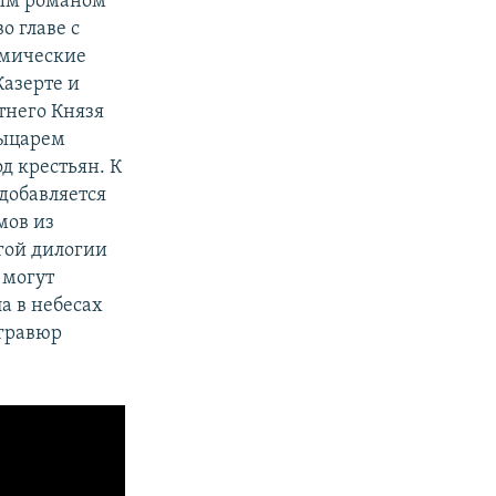
ным романом
о главе с
смические
Казерте и
тнего Князя
рыцарем
д крестьян. К
добавляется
мов из
гой дилогии
 могут
а в небесах
 гравюр