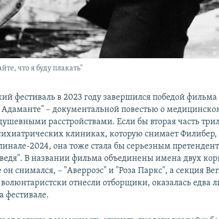
те, что я буду плакать"
кий фестиваль в 2023 году завершился победой фильма
 Адаманте" – документальной повестью о медицинско
ушевными расстройствами. Если бы вторая часть трил
ихиатрических клиниках, которую снимает Филибер, 
линале-2024, она тоже стала бы серьезным претенден
дведя". В названии фильма объединены имена двух кор
он снимался, – "Аверроэс" и "Роза Паркс", а секция Berl
о волюнтаристски отнесли отборщики, оказалась едва л
а фестивале.