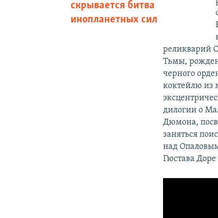
скрывается битва
инопланетных сил
реликварий С
Тьмы, рожден
черного орде
коктейлю из 
эксцентричес
дилогии о Ма
Дюмона, посв
заняться поис
над Опаловым
Гюстава Доре