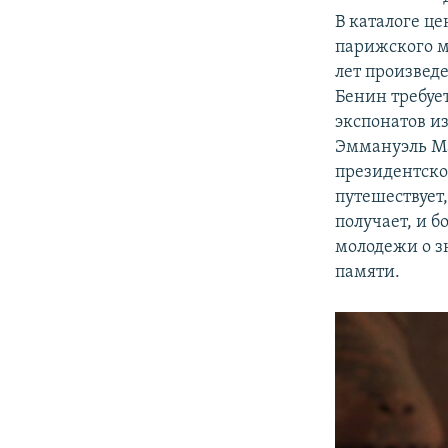
В каталоге це
парижского м
лет произвед
Бенин требуе
экспонатов и
Эммануэль Ма
президентско
путешествует,
получает, и 
молодежи о з
памяти.