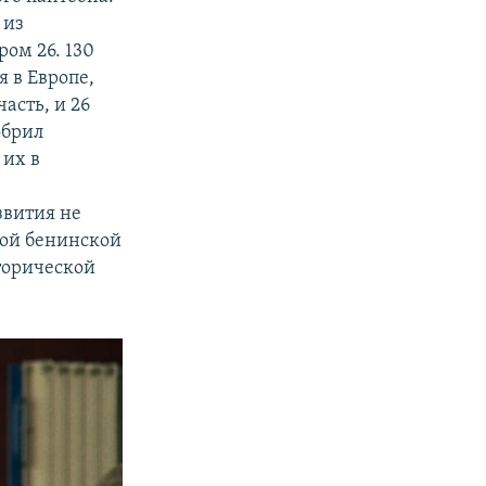
 из
ом 26. 130
 в Европе,
асть, и 26
обрил
 их в
,
звития не
ной бенинской
торической