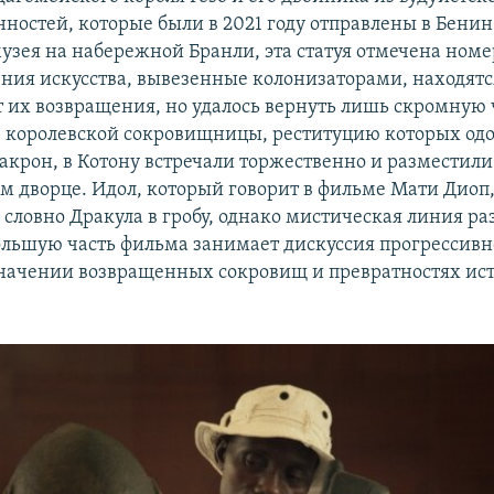
нностей, которые были в 2021 году отправлены в Бенин
узея на набережной Бранли, эта статуя отмечена номер
ения искусства, вывезенные колонизаторами, находятся
т их возвращения, но удалось вернуть лишь скромную ч
з королевской сокровищницы, реституцию которых од
крон, в Котону встречали торжественно и разместили
м дворце. Идол, который говорит в фильме Мати Диоп
 словно Дракула в гробу, однако мистическая линия ра
большую часть фильма занимает дискуссия прогрессив
начении возвращенных сокровищ и превратностях ис