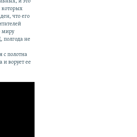
льных, и это
ы которых
ен, что его
итателей
о миру
, полгода не
я с полотна
 и ворует ее