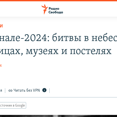
РИ
нале-2024: битвы в небес
ицах, музеях и постелях
к
4
ся
Читать без VPN
сточник в Google