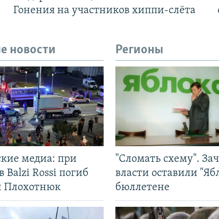
Гонения на участников хиппи-слёта
е новости
Регионы
ские медиа: при
"Сломать схему". За
в Balzi Rossi погиб
власти оставили "Ябл
л Плохотнюк
бюллетене