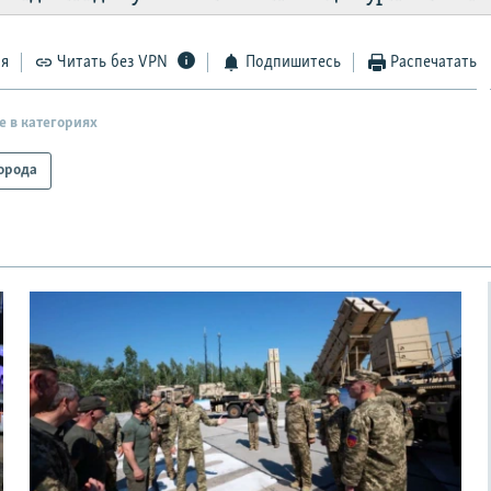
ся
Читать без VPN
Подпишитесь
Распечатать
е в категориях
орода