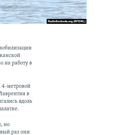
 мобилизации
иканской
о на работу в
а 4-метровой
 Лаврентия в
игались вдоль
палатке.
, но
рвый раз они