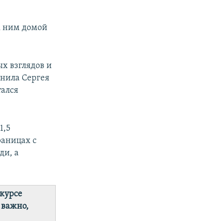
к ним домой
х взглядов и
инила Сергея
тался
1,5
раницах с
ди, а
 курсе
 важно,