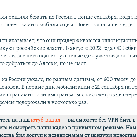
ки решили бежать из России в конце сентября, когда 
с повестками о мобилизации. Повестки они не взяли.
иян указывает, что они придерживаются оппозиционны
икуют российские власти. В августе 2022 года ФСБ обв
 и взяла с него подписку о невыезде - уже тогда он пы
о добраться до Аляски, но не смог.
д из России уехало, по разным данным, от 600 тысяч до 
еловек. В первые дни мобилизации с 21 сентября на г
и странами стали выстраиваться километровые очере
рейсы подорожали в несколько раз.
тесь на наш
ютуб-канал
— вы сможете без VPN быть в
го и смотреть наши видео в привычном режиме. Нам
 всегда был доступ к независимым от цензуры новостям