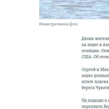
Иллюстративное фото
Двоих жителе
на лодке в А
полиции. Они 
США. Об это
Сергей и Мак
лодке доплыли
штате Аляска
берега Чукотк
На подходе к
переплыть Бер