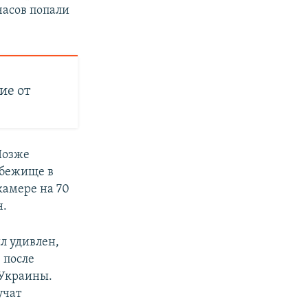
часов попали
ие от
Позже
убежище в
камере на 70
н.
ыл удивлен,
 после
 Украины.
учат