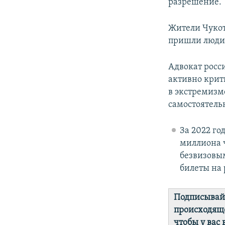
разрешение.
Жители Чукот
пришли люди 
Адвокат росс
активно крит
в экстремизме
самостоятельн
За 2022 го
миллиона ч
безвизовым
билеты на 
Подписывай
происходяще
чтобы у вас