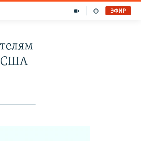
ЭФИР
телям
в США