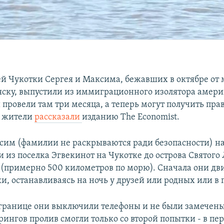
й Чукотки Сергея и Максима, бежавших в октябре от
ляску, выпустили из иммиграционного изолятора амер
провели там три месяца, а теперь могут получить прав
м жители
рассказали
изданию The Economist.
сим (фамилии не раскрываются ради безопасности) н
 из поселка Эгвекинот на Чукотке до острова Святого
 (примерно 500 километров по морю). Сначала они дв
и, останавливаясь на ночь у друзей или родных или в 
 границе они выключили телефоны и не были замечены
ингов пролив смогли только со второй попытки - в пе