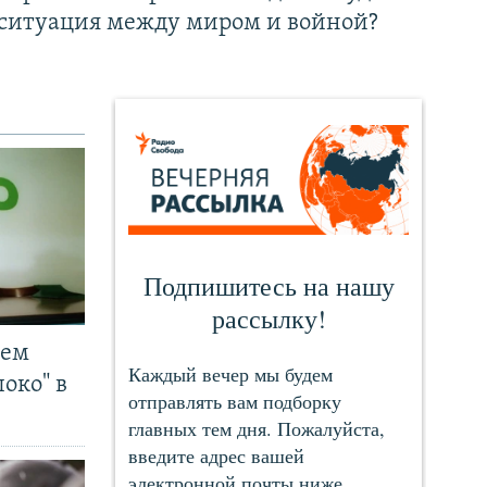
ситуация между миром и войной?
чем
око" в