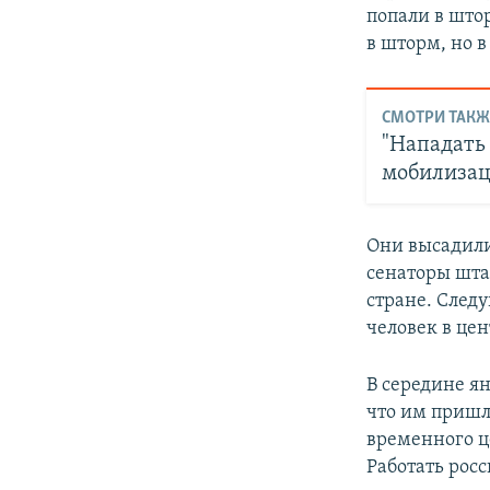
попали в што
в шторм, но в
СМОТРИ ТАКЖ
"Нападать 
мобилизац
Они высадилис
сенаторы шта
стране. След
человек в це
В середине ян
что им пришл
временного ц
Работать росс