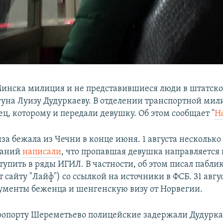
Минска милиция и не представившиеся люди в штатск
уна Луизу Дудуркаеву. В отделении транспортной мил
ц, которому и передали девушку. Об этом сообщает "
Н
за бежала из Чечни в конце июня. 1 августа нескольк
даний
написали
, что пропавшая девушка направляется
тупить в ряды ИГИЛ. В частности, об этом писал пабли
сайту "Лайф") со ссылкой на источники в ФСБ. 31 авгу
ументы беженца и шенгенскую визу от Норвегии.
аэропорту Шереметьево полицейские задержали Дудурка