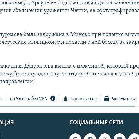
поскольку в Аргуне ее родственники подали заявление
учив объяснения уроженки Чечни, ее сфотографирова
удуркаева была задержана в Минске при попытке вылет
елорусские милиционеры провели с ней беседу за зак
плаканная Дудуркаева вышла с мужчиной, который пре
ему беженку адвокату ее отцом. Этот человек увез Лу
направлении.
ся
Читать без VPN
Подпишитесь
Распечатать
АЦИЯ
СОЦИАЛЬНЫЕ СЕТИ
ь