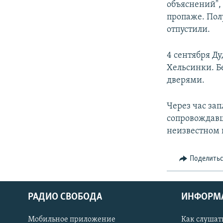
объяснений", 
пропаже. Пол
отпустили.
4 сентября Д
Хельсинки. Б
дверями.
Через час за
сопровождавш
неизвестном 
Поделить
РАДИО СВОБОДА
ИНФОРМ
Мобильное приложение
Как слушат