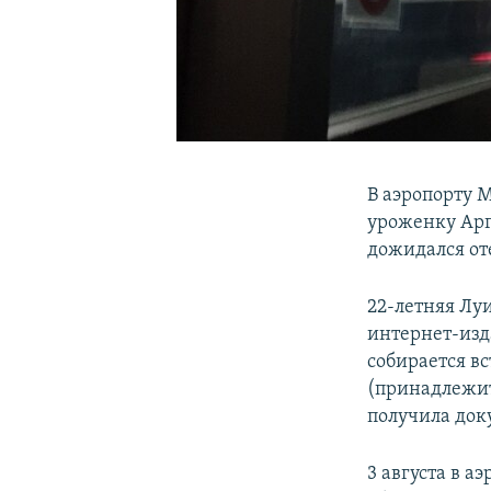
В аэропорту 
уроженку Арг
дожидался оте
22-летняя Луи
интернет-из
собирается вс
(принадлежит 
получила док
3 августа в 