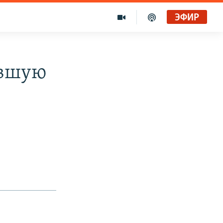
ЭФИР
ившую