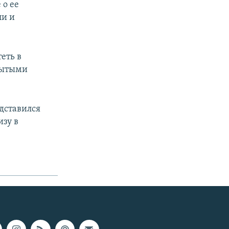
 о ее
ли и
еть в
рытыми
дставился
изу в