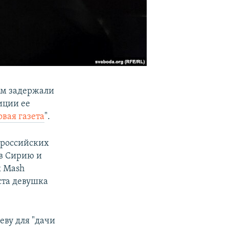
ом задержали
иции ее
овая газета
".
о российских
 в Сирию и
к Mash
ста девушка
еву для "дачи