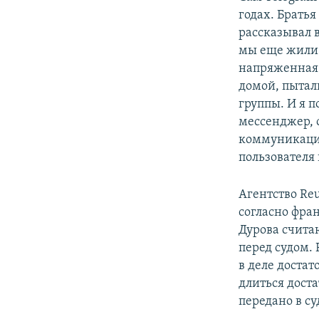
годах. Братья
рассказывал 
мы еще жили в
напряженная 
домой, пытал
группы. И я п
мессенджер, 
коммуникаций
пользователя 
Агентство Re
согласно фран
Дурова счита
перед судом. 
в деле доста
длиться доста
передано в су