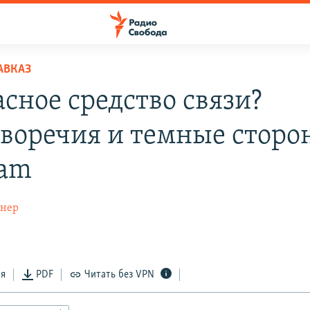
АВКАЗ
асное средство связи?
воречия и темные сторо
ram
гнер
ся
PDF
Читать без VPN