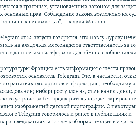
изуются в границах, установленных законом для защи
х основных прав. Соблюдение закона возложено на су
олной независимостью", – заявил Макрон.
elegram от 25 августа говорится, что Павлу Дурову неч
агать на владельца мессенджера ответственность за то
ют созданной им платформой для обмена сообщениями
прокуратуры Франции есть информация о шести право
озревается основатель Telegram. Это, в частности, отка
воохранительных органов информацию, необходимую
асследований; киберпреступления, отмывание денег, 
ского устройства без предварительного декларировани
нении изображений детской порнографии. О некоторых
вязи с Telegram говорилось и ранее в публикациях и
х расследованиях, а также в обзорах независимых эк