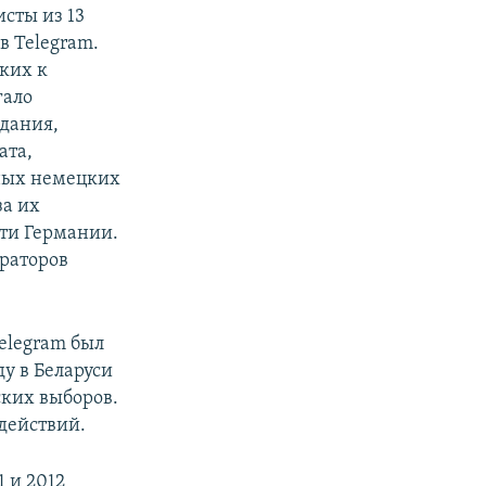
сты из 13
в Telegram.
ких к
гало
здания,
ата,
ных немецких
за их
сти Германии.
ераторов
elegram был
ду в Беларуси
ких выборов.
действий.
1 и 2012