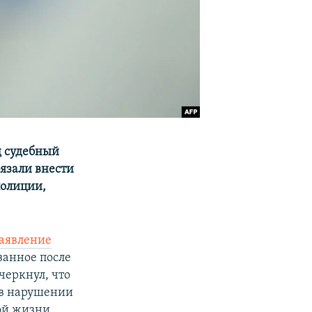
д судебный
язали внести
полиции,
аявление
ванное после
черкнул, что
 в нарушении
ной жизни,