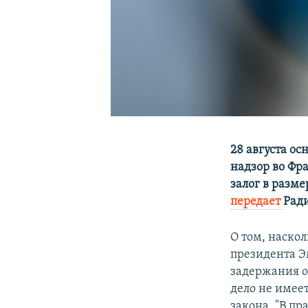
28 августа о
надзор во Фр
залог в разм
передает
Ради
О том, наско
президента Э
задержания о
дело не имее
закона. "В пр