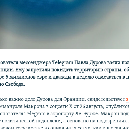
снователя мессенджера Telegram Павла Дурова взяли по
анции. Eму запретили покидать территорию страны, об
ере 5 миллионов евро и дважды в неделю отмечаться в 
о Свобода.
лько важно дело Дурова для Франции, свидетельствует
з
ммануэля Макрона в соцсети Х от 26 августа, опублико
снователя Telegram в аэропорту Ле-Бурже. Макрон под
т политической подоплеки, а основано на подозрениях
авовом государстве в социальных сетях, как и в реаль