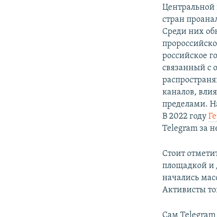
Центральной 
стран проана
Среди них об
пророссийско
российское го
связанный с 
распространя
каналов, вли
пределами. Н
В 2022 году
Г
Telegram за 
Стоит отмети
площадкой и д
начались мас
Активисты то
Сам Telegram 