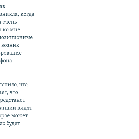
Как
зникла, когда
а очень
и ко мне
ппозиционные
е возник
фрование
ефона
снило, что,
ет, что
редстанет
ранции видят
торое может
ло будет