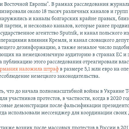
и Восточной Европы". В рамках расследования журнали
лизировали около 18 тысяч различных каналов и групп 
наружились и каналы болгарских крайне правых, близ
й партии, и несколько каналов, которые ранее продви
сударственное агентство Sputnik, и канал польского и
операциями влияния Кремля, и канал словацкого депут
ющего дезинформацию, а также немалое число подоб
яющих на немецкоязычную аудиторию в странах ЕС и 
а публикацию этого расследования отреагировали вла
ермания наложила штраф
в размере 5,1 млн евро на оп
несоблюдение немецкого законодательства.
ть, что до начала полномасштабной войны в Украине T
ля участников протестов, в частности, когда в 2020 го
совые демонстрации после фальсификации президентс
гда использовали мессенджер для координации своих 
также возник после массовых протестов в России в 201