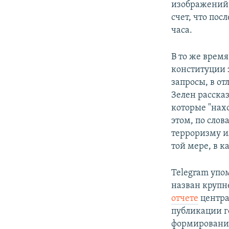
изображений 
счет, что по
часа.
В то же врем
конституции 
запросы, в о
Зелен рассказ
которые "нах
этом, по слов
терроризму и
той мере, в к
Telegram упо
назван крупн
отчете
центра
публикации г
формировании