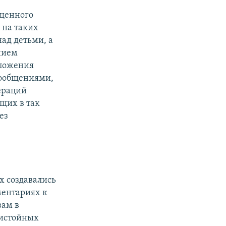
ященного
 на таких
ад детьми, а
нием
иложения
сообщениями,
ераций
щих в так
ез
х создавались
ментариях к
вам в
ристойных