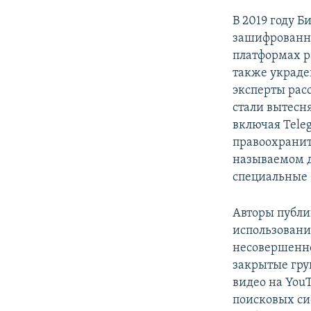
В 2019 году Б
зашифрованны
платформах р
также украд
эксперты рас
стали вытесн
включая Tele
правоохранит
называемом д
специальные б
Авторы публи
использовани
несовершенно
закрытые гру
видео на You
поисковых си