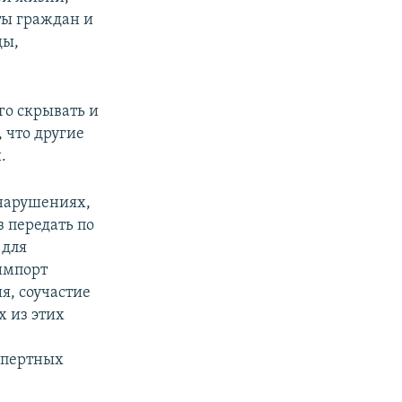
ты граждан и
ды,
его скрывать и
, что другие
.
нарушениях,
з передать по
 для
импорт
я, соучастие
 из этих
спертных