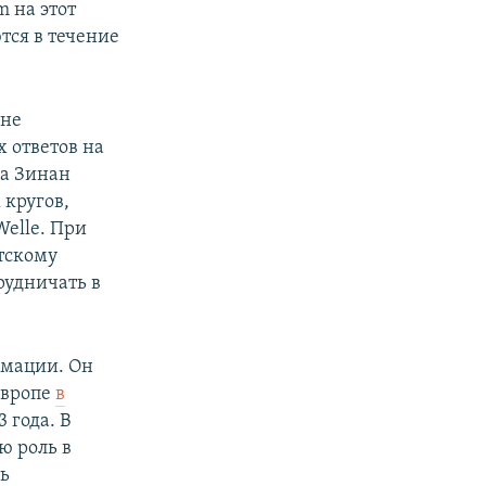
 на этот
тся в течение
ане
 ответов на
ва Зинан
 кругов,
Welle. При
стскому
рудничать в
рмации. Он
Европе
в
 года. В
ю роль в
ть