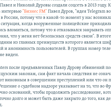
 Павел и Николай Дуровы создали соцсеть в 2013 году. 
в интервью
"Бизнес FM"
Павел Дуров, "идея Telegram во
 России, потому что в какой-то момент у нас возникл
ситуация, когда вооруженные полицейские приходил
ись вломиться, потому что я отказывался закрывать о
онял, что у меня нет безопасных средств связи". В итог
одним из главных преимуществ которого является ши
 и анонимность пользователей. В группах номер тел
не виден.
uters после предъявленных Павлу Дурову обвинений поя
цузским законам, сам факт начала следствия не означа
ют виновным в совершении преступлений или что он п
Решение о судебном надзоре указывает на то, что во Ф
точно оснований, чтобы продолжить расследование, ко
точно долго и может быть даже закрыто до того, как де
д.