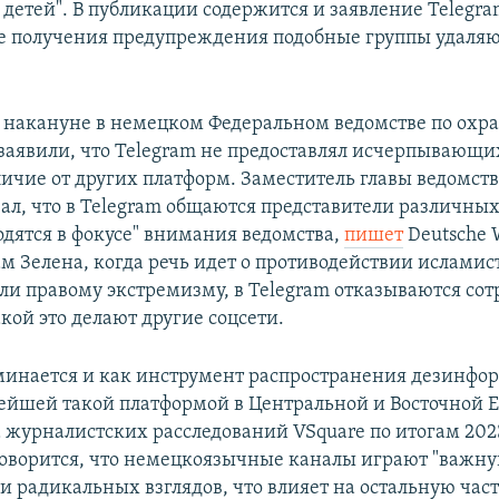
детей". В публикации содержится и заявление Telegram
сле получения предупреждения подобные группы удаляю
я накануне в немецком Федеральном ведомстве по охр
заявили, что Telegram не предоставлял исчерпывающих
тличие от других платформ. Заместитель главы ведомст
ал, что в Telegram общаются представители различных
одятся в фокусе" внимания ведомства,
пишет
Deutsche 
ам Зелена, когда речь идет о противодействии ислами
ли правому экстремизму, в Telegram отказываются сот
акой это делают другие соцсети.
минается и как инструмент распространения дезинфо
ейшей такой платформой в Центральной и Восточной 
 журналистских расследований VSquare по итогам 2023
оворится, что немецкоязычные каналы играют "важну
 радикальных взглядов, что влияет на остальную час