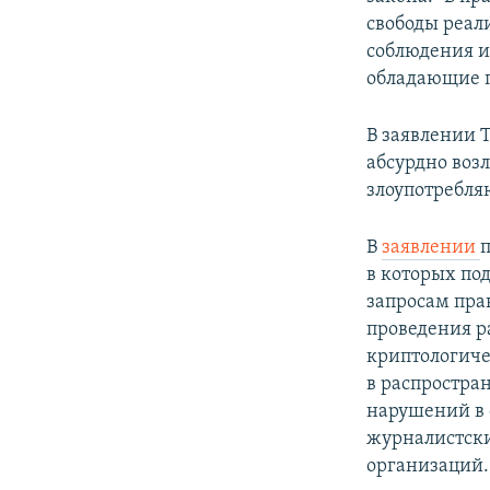
свободы реал
соблюдения и
обладающие п
В заявлении T
абсурдно возл
злоупотребля
В
заявлении
в которых под
запросам пра
проведения р
криптологиче
в распростра
нарушений в с
журналистски
организаций.