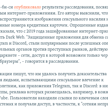
и-би-cи
опубликовало
результаты расследования, посв
м интернет-приложениям. Его авторы выяснили, что
аспространяются изображения сексуального насилия н
енные номера кредитных карточек. Опрошенные изда
сказали, что с 2019 года зашифрованные интернет-пр
ять Dark Web. "Защищенные приложения для обмена 
gram и Discord, стали популярными после успешных оп
ельных органов против преступных рынков, действую
аркнете – сети, доступ к которой возможен только чер
раузеры", – говорится в расследовании.
кации пишут, что им удалось получить доказательства
я людьми, испытывающими сексуальное влечение к
летним, как приложения Telegram, так и Discord: в ни
ппы, реклама которых размещалась, например, в ком
Тube. Пользователи находили ссылки по ключевым сло
стемах и получали доступ, в частности, к "сотням неп