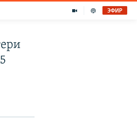
ЭФИР
тери
,5