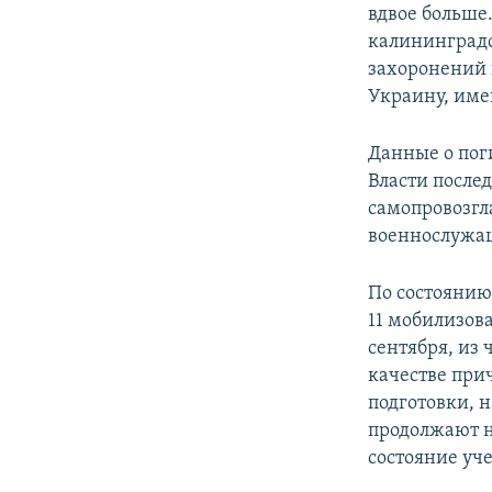
вдвое больше
калининградс
захоронений 
Украину, имен
Данные о пог
Власти послед
самопровозгл
военнослужа
По состоянию
11 мобилизов
сентября, из 
качестве при
подготовки, 
продолжают н
состояние уч