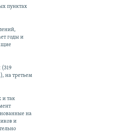
ных пунктах
лений,
ет годы и
жащие
 (319
), на третьем
 и так
мент
снованные на
иков и
тельно