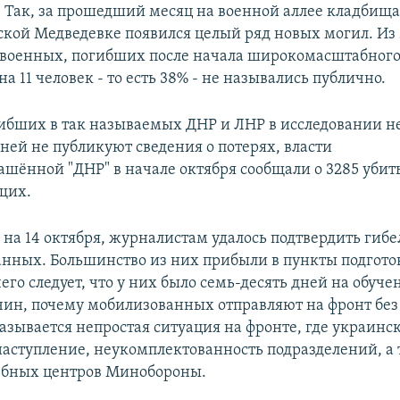
. Так, за прошедший месяц на военной аллее кладбища
кой Медведевке появился целый ряд новых могил. Из 
военных, погибших после начала широкомасштабного
а 11 человек - то есть 38% - не назывались публично.
ибших в так называемых ДНР и ЛНР в исследовании н
ней не публикуют сведения о потерях, власти
ашённой "ДНР" в начале октября сообщали о 3285 уби
щих.
 на 14 октября, журналистам удалось подтвердить гибе
анных. Большинство из них прибыли в пункты подгото
чего следует, что у них было семь-десять дней на обуче
чин, почему мобилизованных отправляют на фронт бе
называется непростая ситуация на фронте, где украинс
аступление, неукомплектованность подразделений, а 
ебных центров Минобороны.