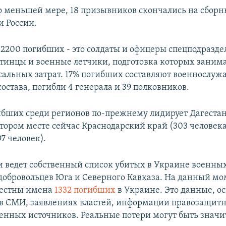
по меньшей мере, 18 призывников скончались на сбор
и России.
о 2200 погибших - это солдаты и офицеры спецподразде
тинцы и военные летчики, подготовка которых занима
ссальных затрат. 17% погибших составляют военнослу
остава, погибли 4 генерала и 39 полковников.
ибших среди регионов по-прежнему лидирует Дагестан
втором месте сейчас Краснодарский край (303 человека
7 человек).
и ведет собственный список убитых в Украине военных
обровольцев Юга и Северного Кавказа. На данный мо
вестны имена
1332 погибших
в Украине. Это данные, о
в СМИ, заявлениях властей, информации правозащитн
енных источников. Реальные потери могут быть значи