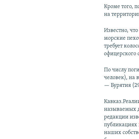
Кроме того, 
на территори
Известно, чт
морские пехо
требует коло
офицерского с
По числу пог
человек), на 
— Бурятия (29
Кавказ.Реали
называемых д
редакции из
публикациях 
наших собств