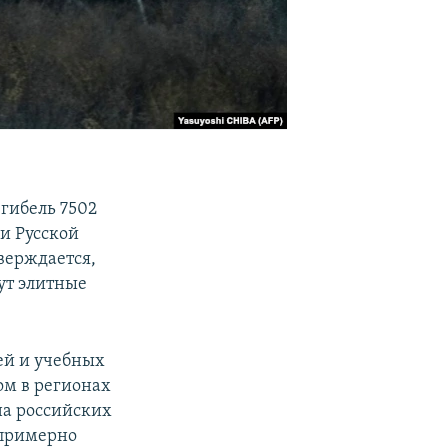
гибель 7502
и Русской
верждается,
ут элитные
ей и учебных
ом в регионах
на российских
 примерно