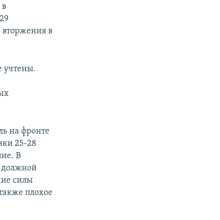
 в
29
 вторжения в
е учтены.
тых
ль на фронте
вки 25-28
ние. В
з должной
кие силы
также плохое