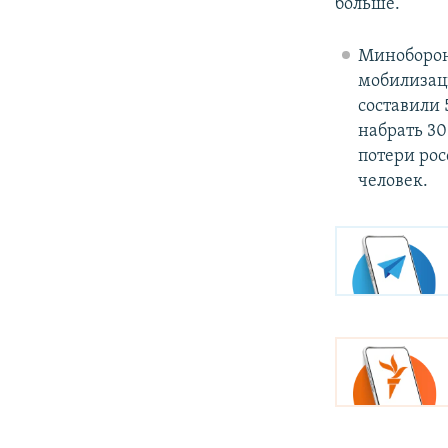
больше.
Минобороны
мобилизаци
составили 
набрать 30
потери рос
человек.