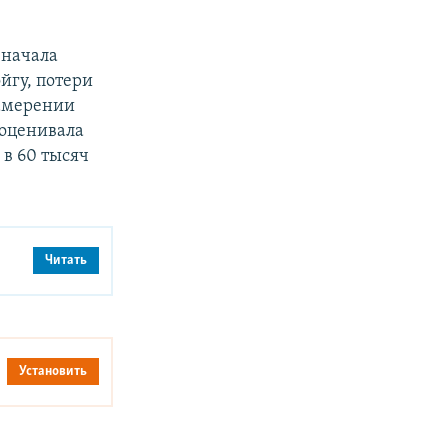
 начала
йгу, потери
намерении
 оценивала
 в 60 тысяч
Читать
Установить