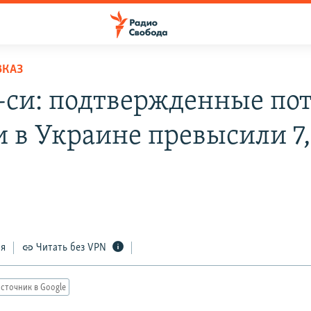
ВКАЗ
-си: подтвержденные по
и в Украине превысили 7
ся
Читать без VPN
сточник в Google