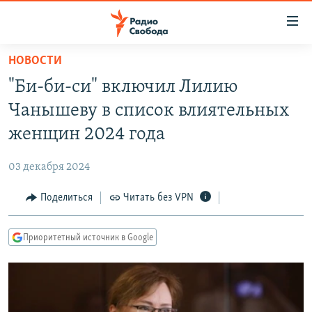
Ссылки
для
упрощенного
НОВОСТИ
ПРОГРАММЫ
доступа
"Би-би-си" включил Лилию
ПОДКАСТЫ
Вернуться
Чанышеву в список влиятельных
к
АВТОРСКИЕ ПРОЕКТЫ
женщин 2024 года
основному
ЦИТАТЫ СВОБОДЫ
содержанию
03 декабря 2024
Вернутся
МНЕНИЯ
к
Поделиться
Читать без VPN
КУЛЬТУРА
главной
навигации
IDEL.РЕАЛИИ
Приоритетный источник в Google
Вернутся
КАВКАЗ.РЕАЛИИ
к
СЕВЕР.РЕАЛИИ
поиску
СИБИРЬ.РЕАЛИИ