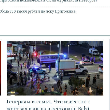
 Пригожин пожаловался в СК на журналиста Невзорова
Соболь 350 тысяч рублей по иску Пригожина
Генералы и семья. Что известно о
жертвах взрыва в ресторане Balzi