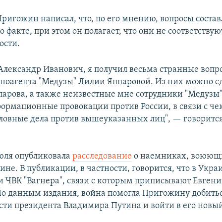
Пригожин написал, что, по его мнению, вопросы состав
 факте, при этом он полагает, что они не соответствую
ости.
лександр Иванович, я получил весьма странные вопр
ноагента "Медузы" Лилии Яппаровой. Из них можно сд
парова, а также неизвестные мне сотрудники "Медузы",
ормационные провокации против России, в связи с че
оловные дела против вышеуказанных лиц", — говорится
июля опубликовала
расследование
о наемниках, воюющи
ине. В публикации, в частности, говорится, что в Укра
и ЧВК "Вагнера", связи с которым приписывают Евген
о данным издания, война помогла Пригожину добить
сти президента Владимира Путина и войти в его новы