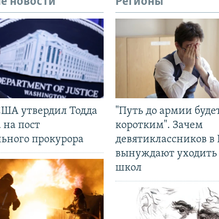
е новости
Регионы
США утвердил Тодда
"Путь до армии буде
 на пост
коротким". Зачем
льного прокурора
девятиклассников в 
вынуждают уходить
школ