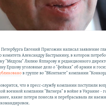
 Петербурга Евгений Пригожин написал заявление гл
о комитета Александру Бастрыкину, в котором потребо
ку "Медузы" Лилию Яппарову и редакционного директо
яну Ершову уголовные дело о "фейках" об армии и госи
убликовано
в группе во "ВКонтакте" компании "Конкорд
говорится, что в пресс-службу компании поступили воп
ной военной компании "Вагнера" в войне в Украине - г
ранее, какие потери понесла и перебрасывала ли наем
 командировок.