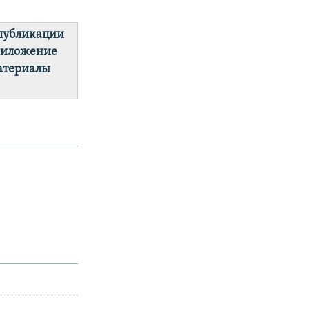
 публикации
риложение
материалы