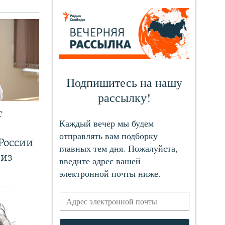
т
России
 из