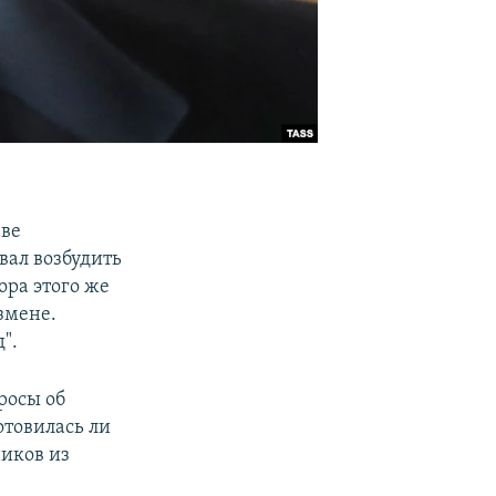
аве
вал возбудить
ра этого же
змене.
".
росы об
отовилась ли
ников из