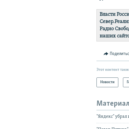
Власти Росс
Север.Реали
Радио Свобо
наших сайто
Поделить
Этот контент такж
Новости
Г
Материал
"Яндекс" убрал