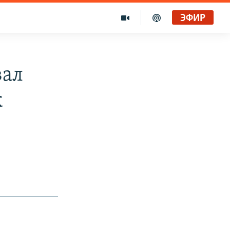
ЭФИР
вал
к