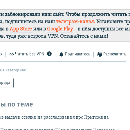
ии заблокировали наш сайт. Чтобы продолжить читать
и, подпишитесь на наш
телеграм-канал.
Установите п
да в
App Store
или в
Google Play
– в нём доступны все 
в, туда уже встроен VPN. Оставайтесь с нами!
ся
Читать без VPN
Подпишитесь
Распечатать
е в категориях
орода
ы по теме
 из выдачи ссылки на расследования про Пригожина