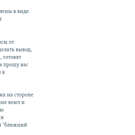
лены в виде
т
осы от
елать вывод,
 готовят
м прошу вас
 в
х на стороне
ине воют и
ию
ся
й "ближний