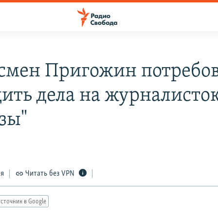
смен Пригожин потребо
дить дела на журналисто
зы"
ся
Читать без VPN
сточник в Google