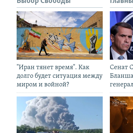
Выбор Свободы
Главны
"Иран тянет время". Как
Сенат 
долго будет ситуация между
Бланша
миром и войной?
генера