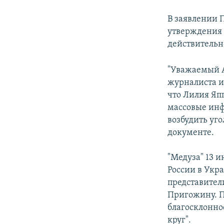
В заявлении 
утверждения о
действительн
"Уважаемый А
журналиста и
что Лилия Яп
массовые инф
возбудить уг
документе.
"Медуза" 13 
России в Укра
представител
Пригожину. П
благосклонно
круг".