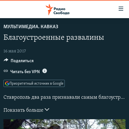
Ссылки
для
упрощенного
МУЛЬТИМЕДИА. КАВКАЗ
ПРОГРАММЫ
доступа
Благоустроенные развалины
ПОДКАСТЫ
Вернуться
к
АВТОРСКИЕ ПРОЕКТЫ
16 мая 2017
основному
Поделиться
ЦИТАТЫ СВОБОДЫ
содержанию
Вернутся
МНЕНИЯ
Читать без VPN
к
КУЛЬТУРА
Приоритетный источник в Google
главной
навигации
IDEL.РЕАЛИИ
Ставрополь два раза признавали самым благоустроенным городом России - в
Вернутся
КАВКАЗ.РЕАЛИИ
к
Показать больше
СЕВЕР.РЕАЛИИ
поиску
СИБИРЬ.РЕАЛИИ