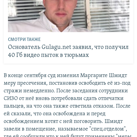
СМОТРИ ТАКЖЕ
Основатель Gulagu.net заявил, что получил
40 Гб видео пыток в тюрьмах
В конце сентября суд изменил Маргарите Шмидт
меру пресечения, постановив освободить её из-под
стражи немедленно. После заседания сотрудники
СИЗО от неё вновь потребовали сдать отпечатки
пальцев, на что она также ответила отказом. После
ей сказали, что она освобождена и перед
освобождением хотят с ней поговорить. Шмидт
завели в помещение, называемое "спец.отделом",
где ей сообщили что к ней будут применены "меры