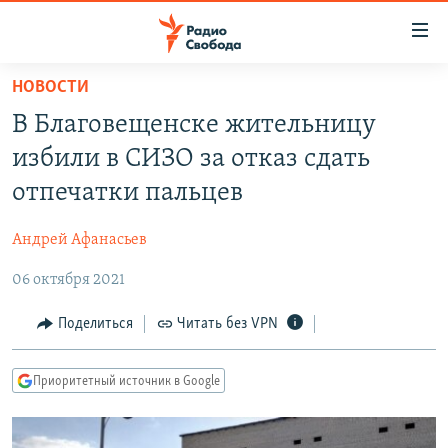
Ссылки
для
упрощенного
НОВОСТИ
ПРОГРАММЫ
доступа
В Благовещенске жительницу
ПОДКАСТЫ
Вернуться
избили в СИЗО за отказ сдать
к
АВТОРСКИЕ ПРОЕКТЫ
отпечатки пальцев
основному
ЦИТАТЫ СВОБОДЫ
содержанию
Андрей Афанасьев
Вернутся
МНЕНИЯ
к
06 октября 2021
КУЛЬТУРА
главной
навигации
IDEL.РЕАЛИИ
Поделиться
Читать без VPN
Вернутся
КАВКАЗ.РЕАЛИИ
к
Приоритетный источник в Google
СЕВЕР.РЕАЛИИ
поиску
СИБИРЬ.РЕАЛИИ