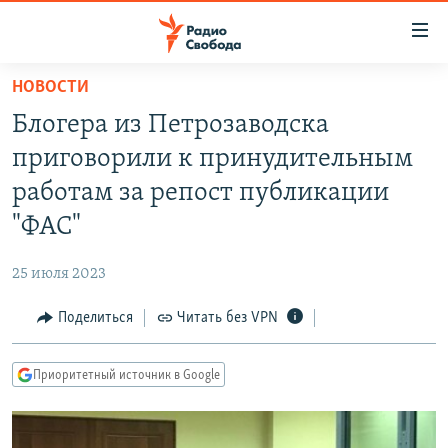
Ссылки
для
упрощенного
НОВОСТИ
ПРОГРАММЫ
доступа
Блогера из Петрозаводска
ПОДКАСТЫ
Вернуться
приговорили к принудительным
к
АВТОРСКИЕ ПРОЕКТЫ
работам за репост публикации
основному
ЦИТАТЫ СВОБОДЫ
содержанию
"ФАС"
Вернутся
МНЕНИЯ
к
25 июля 2023
КУЛЬТУРА
главной
Поделиться
Читать без VPN
навигации
IDEL.РЕАЛИИ
Вернутся
КАВКАЗ.РЕАЛИИ
к
Приоритетный источник в Google
СЕВЕР.РЕАЛИИ
поиску
СИБИРЬ.РЕАЛИИ