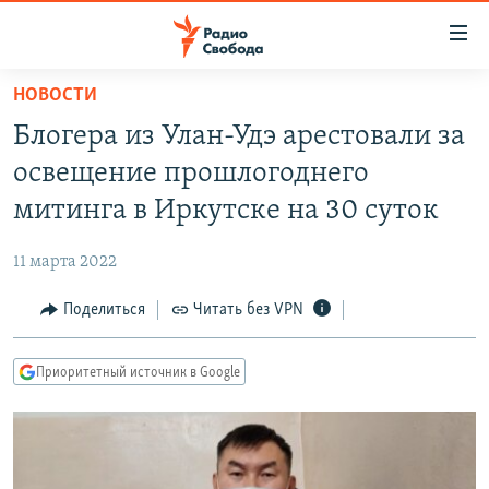
Ссылки
для
упрощенного
НОВОСТИ
ПРОГРАММЫ
доступа
Блогера из Улан-Удэ арестовали за
ПОДКАСТЫ
Вернуться
освещение прошлогоднего
к
АВТОРСКИЕ ПРОЕКТЫ
митинга в Иркутске на 30 суток
основному
ЦИТАТЫ СВОБОДЫ
содержанию
11 марта 2022
Вернутся
МНЕНИЯ
к
Поделиться
Читать без VPN
КУЛЬТУРА
главной
навигации
IDEL.РЕАЛИИ
Приоритетный источник в Google
Вернутся
КАВКАЗ.РЕАЛИИ
к
СЕВЕР.РЕАЛИИ
поиску
СИБИРЬ.РЕАЛИИ