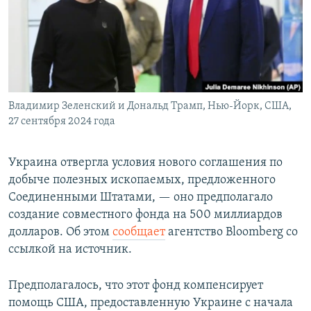
РАСПИСАНИЕ ВЕЩАНИЯ
ПОДПИШИТЕСЬ НА РАССЫЛКУ
СОЦИАЛЬНЫЕ СЕТИ
Владимир Зеленский и Дональд Трамп, Нью-Йорк, США,
27 сентября 2024 года
Украина отвергла условия нового соглашения по
Все сайты РСЕ/РС
добыче полезных ископаемых, предложенного
Соединенными Штатами, — оно предполагало
создание совместного фонда на 500 миллиардов
долларов. Об этом
сообщает
агентство Bloomberg со
ссылкой на источник.
Предполагалось, что этот фонд компенсирует
помощь США, предоставленную Украине с начала