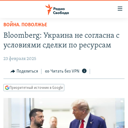
Ссылки
для
упрощенного
ВОЙНА. ПОВОЛЖЬЕ
ПРОГРАММЫ
доступа
Bloomberg: Украина не согласна с
ПОДКАСТЫ
Вернуться
условиями сделки по ресурсам
к
АВТОРСКИЕ ПРОЕКТЫ
основному
23 февраля 2025
ЦИТАТЫ СВОБОДЫ
содержанию
Вернутся
МНЕНИЯ
Поделиться
Читать без VPN
к
КУЛЬТУРА
главной
Приоритетный источник в Google
навигации
IDEL.РЕАЛИИ
Вернутся
КАВКАЗ.РЕАЛИИ
к
СЕВЕР.РЕАЛИИ
поиску
СИБИРЬ.РЕАЛИИ