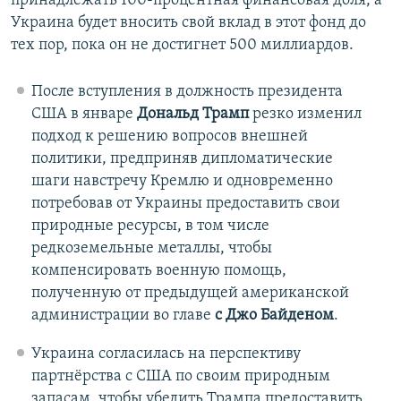
принадлежать 100-процентная финансовая доля, а
Украина будет вносить свой вклад в этот фонд до
тех пор, пока он не достигнет 500 миллиардов.
После вступления в должность президента
США в январе
Дональд Трамп
резко изменил
подход к решению вопросов внешней
политики, предприняв дипломатические
шаги навстречу Кремлю и одновременно
потребовав от Украины предоставить свои
природные ресурсы, в том числе
редкоземельные металлы, чтобы
компенсировать военную помощь,
полученную от предыдущей американской
администрации во главе
с Джо Байденом
.
Украина согласилась на перспективу
партнёрства с США по своим природным
запасам, чтобы убедить Трампа предоставить