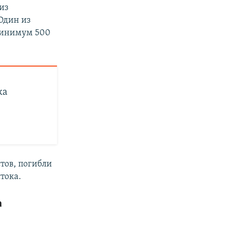
из
Один из
 минимум 500
ка
тов, погибли
тока.