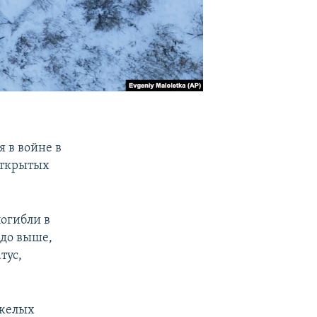
 в войне в
открытых
огибли в
здо выше,
тус,
яжелых