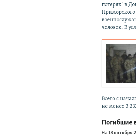
потерях" в Д
Приморского 
военнослуж
человек. В у
Всего с нача
не менее 3 2