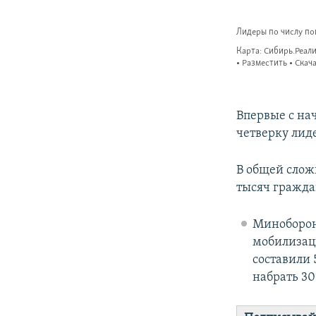
Впервые с на
четверку лиде
В общей сложн
тысяч гражда
Минобороны
мобилизаци
составили 
набрать 30