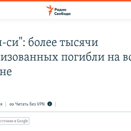
-си": более тысячи
изованных погибли на в
не
3
ся
Читать без VPN
сточник в Google