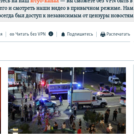
тесь на наш
ютуб-канал
— вы сможете без VPN быть в
го и смотреть наши видео в привычном режиме. Нам
 всегда был доступ к независимым от цензуры новостям
ся
Читать без VPN
Подпишитесь
Распечатать