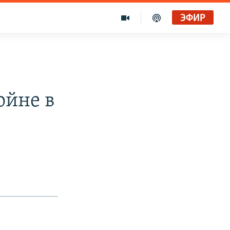
ЭФИР
ойне в