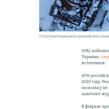
Остов уничтоженного российского танка
1082 мобилиз
Украине,
сле
источников.
40% российск
2023 году. Р
поскольку не 
замечают жу
В феврале пр