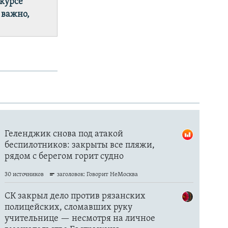
 курсе
 важно,