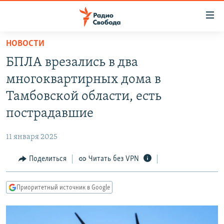
Ссылки
для
упрощенного
НОВОСТИ
ПРОГРАММЫ
доступа
БПЛА врезались в два
ПОДКАСТЫ
Вернуться
многоквартирных дома в
к
АВТОРСКИЕ ПРОЕКТЫ
Тамбовской области, есть
основному
ЦИТАТЫ СВОБОДЫ
содержанию
пострадавшие
Вернутся
МНЕНИЯ
к
11 января 2025
КУЛЬТУРА
главной
Поделиться
Читать без VPN
навигации
IDEL.РЕАЛИИ
Вернутся
КАВКАЗ.РЕАЛИИ
к
Приоритетный источник в Google
СЕВЕР.РЕАЛИИ
поиску
СИБИРЬ.РЕАЛИИ