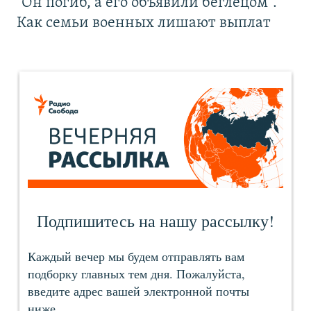
"Он погиб, а его объявили беглецом".
Как семьи военных лишают выплат