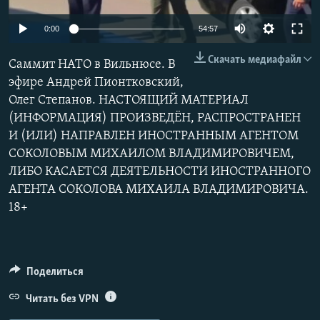
РАСПИСАНИЕ ВЕЩАНИЯ
Auto
0:00
54:57
ПОДПИШИТЕСЬ НА РАССЫЛКУ
240p
Скачать медиафайл
Саммит НАТО в Вильнюсе. В
360p
СОЦИАЛЬНЫЕ СЕТИ
эфире Андрей Пионтковский,
Олег Степанов. НАСТОЯЩИЙ МАТЕРИАЛ
480p
Auto
240p
360p
480p
(ИНФОРМАЦИЯ) ПРОИЗВЕДЁН, РАСПРОСТРАНЕН
720p
И (ИЛИ) НАПРАВЛЕН ИНОСТРАННЫМ АГЕНТОМ
720p
1080p
1080p
СОКОЛОВЫМ МИХАИЛОМ ВЛАДИМИРОВИЧЕМ,
ЛИБО КАСАЕТСЯ ДЕЯТЕЛЬНОСТИ ИНОСТРАННОГО
Все сайты РСЕ/РС
АГЕНТА СОКОЛОВА МИХАИЛА ВЛАДИМИРОВИЧА.
18+
Поделиться
Читать без VPN