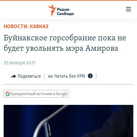
Ссылки
для
упрощенного
НОВОСТИ. КАВКАЗ
ПРОГРАММЫ
доступа
Буйнакское горсобрание пока не
ПОДКАСТЫ
Вернуться
будет увольнять мэра Амирова
к
АВТОРСКИЕ ПРОЕКТЫ
основному
23 января 2017
ЦИТАТЫ СВОБОДЫ
содержанию
Вернутся
МНЕНИЯ
Поделиться
Читать без VPN
к
КУЛЬТУРА
главной
Приоритетный источник в Google
навигации
IDEL.РЕАЛИИ
Вернутся
КАВКАЗ.РЕАЛИИ
к
СЕВЕР.РЕАЛИИ
поиску
СИБИРЬ.РЕАЛИИ