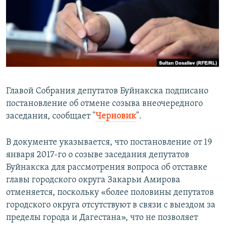
РАСПИСАНИЕ ВЕЩАНИЯ
ПОДПИШИТЕСЬ НА РАССЫЛКУ
СОЦИАЛЬНЫЕ СЕТИ
Главой Собрания депутатов Буйнакска подписано
постановление об отмене созыва внеочередного
заседания, сообщает "
Черновик
".
Все сайты РСЕ/РС
В документе указывается, что постановление от 19
января 2017-го о созыве заседания депутатов
Буйнакска для рассмотрения вопроса об отставке
главы городского округа Закарьи Амирова
отменяется, поскольку «более половины депутатов
городского округа отсутствуют в связи с выездом за
пределы города и Дагестана», что не позволяет