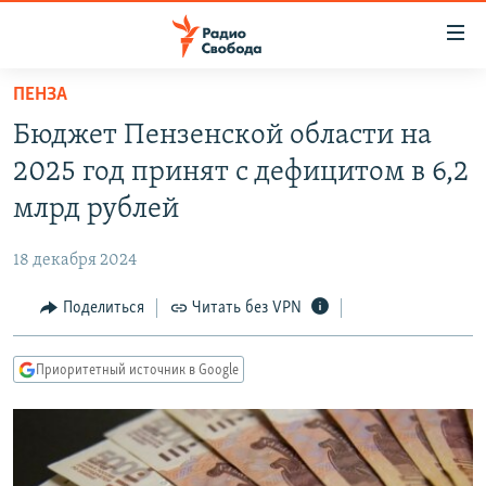
Ссылки
для
упрощенного
ПЕНЗА
ПРОГРАММЫ
доступа
Бюджет Пензенской области на
ПОДКАСТЫ
Вернуться
2025 год принят с дефицитом в 6,2
к
АВТОРСКИЕ ПРОЕКТЫ
млрд рублей
основному
ЦИТАТЫ СВОБОДЫ
содержанию
18 декабря 2024
Вернутся
МНЕНИЯ
к
Поделиться
Читать без VPN
КУЛЬТУРА
главной
навигации
IDEL.РЕАЛИИ
Приоритетный источник в Google
Вернутся
КАВКАЗ.РЕАЛИИ
к
СЕВЕР.РЕАЛИИ
поиску
СИБИРЬ.РЕАЛИИ