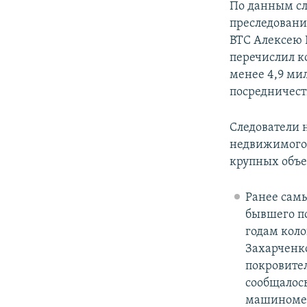
По данным сл
преследовани
BTC Алексею 
перечислил к
менее 4,9 ми
посредничест
Следователи 
недвижимого 
крупных объе
Ранее сам
бывшего по
годам коло
Захарченко
покровител
сообщалось
машиномес