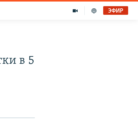
ЭФИР
ки в 5