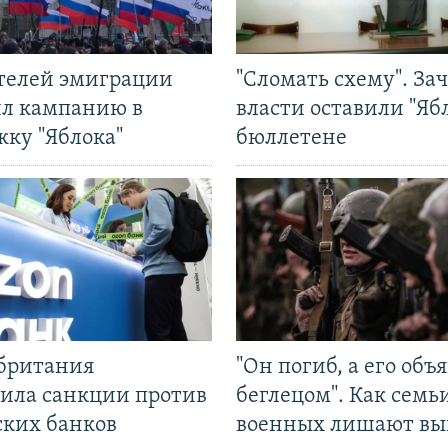
ятелей эмиграции
"Сломать схему". За
ил кампанию в
власти оставили "Ябл
жку "Яблока"
бюллетене
британия
"Он погиб, а его объ
ила санкции против
беглецом". Как семь
ских банков
военных лишают вы