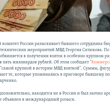
 комитет России разыскивает бывшего сотрудника бю
технических мероприятий МВД Георгия Сатюкова. П
 обвиняется в получении взяток в особенно крупном ра
в пять миллиардов рублей. Об этом сообщает "
Коммерс
 "самой крупной в истории МВД взяткой". Суммы, фиг
ают те, которые упоминались в приговоре бывшему п
арченко.
дположительно, находится не в России и был заочно ар
же объявлен в международный розыск.