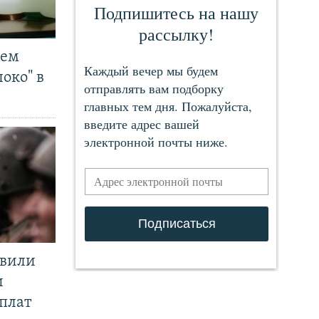
чем
око" в
явили
и
плат