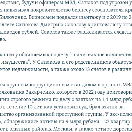
едствия, будучи офицером МВД, Сатюков под угрозой 
я навязывал покровительство бизнесу сооснователя к
Билюченко. Бизнесмен поддался шантажу и с 2019 по 2
оллеге Сатюкова Дмитрию Соколову криптовалюту экв
ллиардов рублей. Соколов также разыскивается следст
во.
нашли у обвиняемых по делу "значительное количеств
имущества". У Сатюкова и его родственников обнару
ктов недвижимости, а также около 13 счетов в различ
ым крупным коррупционным скандалом в органах МВД
лковника Захарченко, которого в 2022 году приговори
нии строгого режима по делу о взятках на 1,4 млрд руб
 в течение 10 лет, как установил суд, брал взятки за
ьство организованной преступной группы. У экс-полк
, обнаружились активы на 9 млрд рублей – 27 квартир 
т в элитных районах Москвы, а также четыре дороги