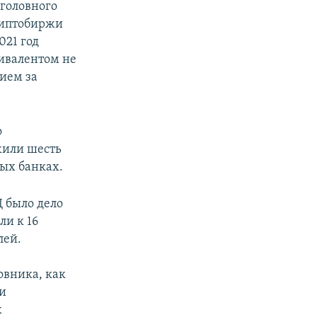
уголовного
риптобиржи
021 год
ивалентом не
вием за
о
жили шесть
ных банках.
 было дело
ли к 16
лей.
овника, как
и
х