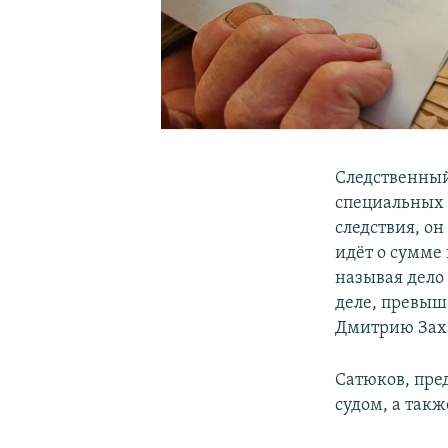
Следственный
специальных 
следствия, он
идёт о сумме 
называя дело
деле, превыш
Дмитрию Зах
Сатюков, пре
судом, а так