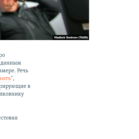
ро
о данным
змере. Речь
антъ
",
урирующие в
олковнику
естован