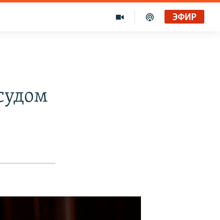
ЭФИР
 судом