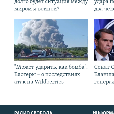
долго будет ситуация между
удара п
миром и войной?
два чел
"Может ударить, как бомба".
Сенат 
Блогеры – о последствиях
Бланша
атак на Wildberries
генера
РАДИО СВОБОДА
ИНФОРМ