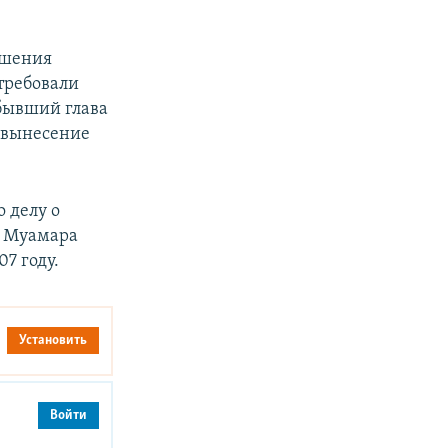
ишения
 требовали
 бывший глава
о вынесение
о делу о
а Муамара
7 году.
Установить
Войти