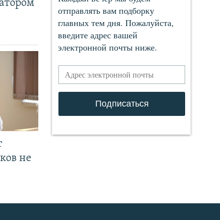
ратором
т
ков не