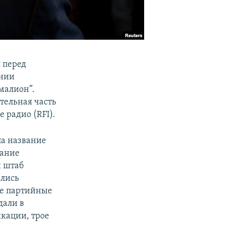
 перед
ании
малион”.
ительная часть
 радио (RFI).
ла название
вание
й штаб
ались
ые партийные
дали в
кации, трое