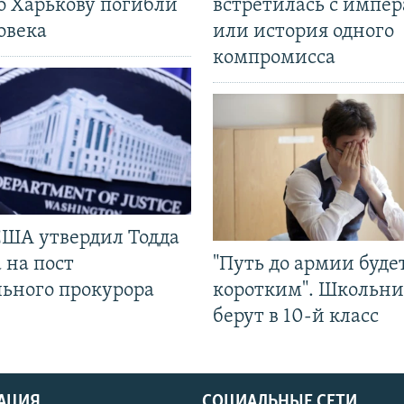
о Харькову погибли
встретилась с импе
овека
или история одного
компромисса
США утвердил Тодда
 на пост
"Путь до армии буде
льного прокурора
коротким". Школьни
берут в 10-й класс
АЦИЯ
СОЦИАЛЬНЫЕ СЕТИ