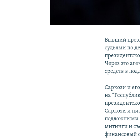
Бывший прези
судьями по д
президентско
Через это аге
средств в по
Саркози и ег
на “Республи
президентско
Саркози и пиа
подложными с
митинги и съ
финансовый о