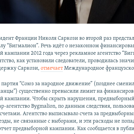
дент Франции Николя Саркози во второй раз предстал
елу “Бигмалион”. Речь идёт о незаконном финансиров
й кампании 2012 года через рекламное агентство “Биг
нтство, как установили следователи, проводилась знач
ддержку Саркози,
отмечает
Международное французское
о партия “Союз за народное движение” (позднее смени
канцы”) существенно превысили лимит на финансиро
й кампании. Чтобы скрыть нарушения, предвыборны
р-агентство Bygmalion, по данным следствия, пользов
четами. Агентство выписывало счета за предвыборн
езды, не связанные с выборами, и эти расходы не попа
тчет предвыборной кампании. Как сообщается в публи