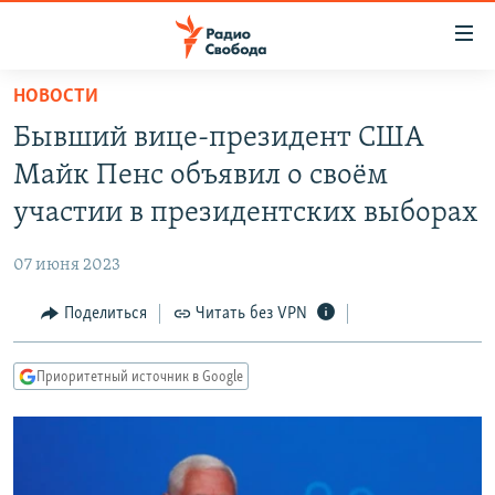
Ссылки
для
упрощенного
НОВОСТИ
ПРОГРАММЫ
доступа
Бывший вице-президент США
ПОДКАСТЫ
Вернуться
Майк Пенс объявил о своём
к
АВТОРСКИЕ ПРОЕКТЫ
участии в президентских выборах
основному
ЦИТАТЫ СВОБОДЫ
содержанию
07 июня 2023
Вернутся
МНЕНИЯ
к
Поделиться
Читать без VPN
КУЛЬТУРА
главной
навигации
IDEL.РЕАЛИИ
Приоритетный источник в Google
Вернутся
КАВКАЗ.РЕАЛИИ
к
СЕВЕР.РЕАЛИИ
поиску
СИБИРЬ.РЕАЛИИ