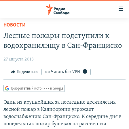
Ссылки
для
упрощенного
НОВОСТИ
ПРОГРАММЫ
доступа
Лесные пожары подступили к
ПОДКАСТЫ
Вернуться
водохранилищу в Сан-Франциско
к
АВТОРСКИЕ ПРОЕКТЫ
основному
27 августа 2013
ЦИТАТЫ СВОБОДЫ
содержанию
Вернутся
МНЕНИЯ
Поделиться
Читать без VPN
к
КУЛЬТУРА
главной
Приоритетный источник в Google
навигации
IDEL.РЕАЛИИ
Вернутся
Один из крупнейших за последние десятилетия
КАВКАЗ.РЕАЛИИ
к
лесной пожар в Калифорнии угрожает
СЕВЕР.РЕАЛИИ
поиску
водоснабжению Сан-Франциско. К середине дня в
понедельник пожар бушевал на расстоянии
СИБИРЬ.РЕАЛИИ