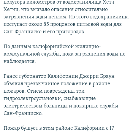
полутора километров от водохранилища Хетч
РАСПИСАНИЕ ВЕЩАНИЯ
Хетчи, что вызвало опасения относительно
ПОДПИШИТЕСЬ НА РАССЫЛКУ
загрязнения воды пеплом. Из этого водохранилища
поступает около 85 процентов питьевой воды для
Сан-Франциско и его пригородов.
СОЦИАЛЬНЫЕ СЕТИ
По данным калифорнийской жилищно-
коммунальной службы, пока загрязнения воды не
наблюдается.
Все сайты РСЕ/РС
Ранее губернатор Калифорнии Джерри Браун
объявил чрезвычайное положение в районе
пожаров. Огнем повреждены три
гидроэлектроустановки, снабжающие
электричеством больницы и пожарные службы
Сан-Франциско.
Пожар бушует в этом районе Калифорнии с 17