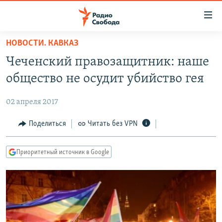
Ссылки
для
упрощенного
НОВОСТИ. КАВКАЗ
ПРОГРАММЫ
доступа
Чеченский правозащитник: наше
ПОДКАСТЫ
Вернуться
общество не осудит убийство гея
к
АВТОРСКИЕ ПРОЕКТЫ
основному
02 апреля 2017
ЦИТАТЫ СВОБОДЫ
содержанию
Вернутся
МНЕНИЯ
Поделиться
Читать без VPN
к
КУЛЬТУРА
главной
Приоритетный источник в Google
навигации
IDEL.РЕАЛИИ
Вернутся
КАВКАЗ.РЕАЛИИ
к
СЕВЕР.РЕАЛИИ
поиску
СИБИРЬ.РЕАЛИИ