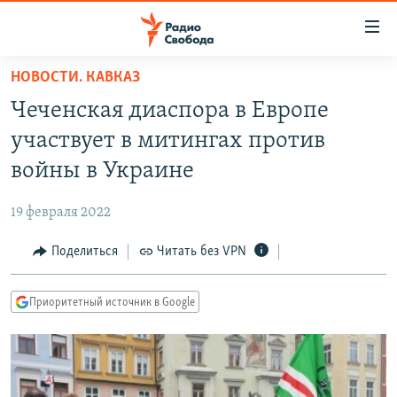
Ссылки
для
упрощенного
НОВОСТИ. КАВКАЗ
ПРОГРАММЫ
доступа
Чеченская диаспора в Европе
ПОДКАСТЫ
Вернуться
участвует в митингах против
к
АВТОРСКИЕ ПРОЕКТЫ
войны в Украине
основному
ЦИТАТЫ СВОБОДЫ
содержанию
19 февраля 2022
Вернутся
МНЕНИЯ
к
Поделиться
Читать без VPN
КУЛЬТУРА
главной
навигации
IDEL.РЕАЛИИ
Приоритетный источник в Google
Вернутся
КАВКАЗ.РЕАЛИИ
к
СЕВЕР.РЕАЛИИ
поиску
СИБИРЬ.РЕАЛИИ