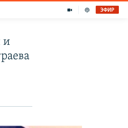
ЭФИР
 и
раева