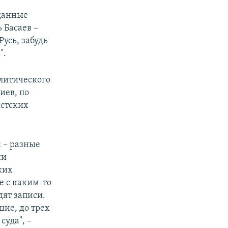
оданные
 Басаев –
Русь, забудь
".
литического
иев, по
истских
 – разные
ни
ких
е с каким-то
дят записи.
ие, до трех
суда", –