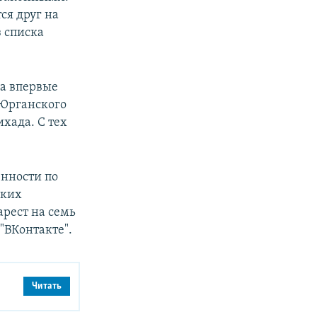
ся друг на
з списка
ва впервые
 Юрганского
ихада. С тех
енности по
ских
арест на семь
"ВКонтакте".
Читать