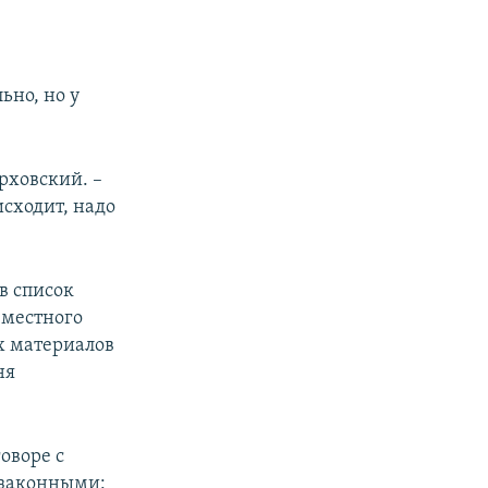
ьно, но у
рховский. –
исходит, надо
в список
местного
х материалов
ня
оворе с
езаконными: