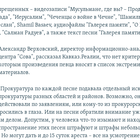
апрещенных – видеозаписи "Мусульмане, где вы? – Пр
да", "Иерусалим", "Чеченцы о войне в Чечне", "Шамиль
слан", Shamil Basaev, аудиофайлы "Галерея памяти", "О 
 "Салман Радуев", а также текст песни "Галерея памяти
Александр Верховский, директор информационно-ана
центра "Сова", рассказал Кавказ.Реалии, что нет критер
которым произведения певца вносят в список экстрем
материалов.
"Прокуратура по каждой песне подавала отдельный иск
прокуратуры разных областей и районов. Возможно, о
действовали по заявлениям, или кому-то из прокурорс
росились в глаза. Или на песни обратили внимание уж
 делом. Допустим, у человека что-то изымают и нахо
спространение этих песен штрафуют и штрафы небольш
 Но могут дать и до 15 суток ареста – все на усмотрение 