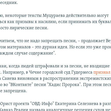
беседник.
ю, некоторые тексты Муцураева действительно могут
ься как призывы к насилию, если принимать их буквал
росто лирические песни.
читаем, что не надо запрещать песни, – продолжает Ве
том материалов – это дурная идея. Но если это уже про
каждом случае содержание".
чаи, когда людей штрафовали и за песни, не входящие 
 Например, в Чечне городской суд Гудермеса
признал
 Саиева виновным в распространении экстремистски
ю во "ВКонтакте" песни "Хадис Пророка". При этом пес
е запрещена.
Юрист проекта "ОВД-Инфо" Екатерина Селезнева в разг
Кавказ.Реалии назвала аналогичные решения судов н