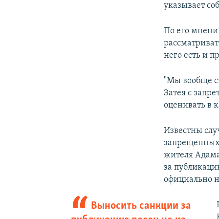
указывает со
По его мнени
рассматриват
него есть и п
"Мы вообще с
Затея с запре
оценивать в 
Известны слу
запрещенных.
жителя Адама
за публикаци
официально н
Выносить санкции за