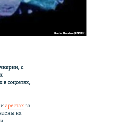
чкерии, с
их
 в соцсетях,
и
арестах
за
влены на
 и