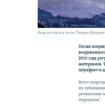
Кадр из клипа к песне Тимура Муцурае
Песни популя
вооруженного
2010 года ре
материалов. Т
штрафуют и д
Всего запрещ
их публикаци
разжигание м
терроризм".