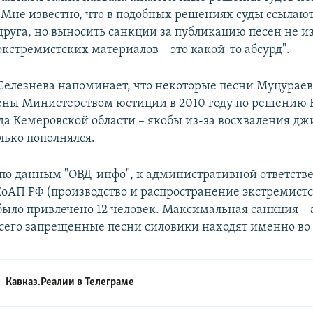
"Мне известно, что в подобных решениях суды ссылают
друга, но выносить санкции за публикацию песен не и
экстремистских материалов – это какой-то абсурд".
Селезнева напоминает, что некоторые песни Муцурае
ны Министерством юстиции в 2010 году по решению
да Кемеровской области – якобы из-за восхваления дж
лько пополнялся.
, по данным "ОВД-инфо", к административной ответств
 КоАП РФ (производство и распространение экстремист
было привлечено 12 человек. Максимальная санкция – 
всего запрещенные песни силовики находят именно во 
Кавказ.Реалии в
Телеграме