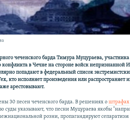
ва
рного чеченского барда Тимура Муцураева, участника
 конфликта в Чечне на стороне войск непризнанной И
гулярно попадают в федеральный список экстремистск
ех, кто исполняет произведения или распространяет их
аже арестовывают.
ены 30 песен чеченского барда. В решениях о
штрафах
ю суды указывают, что песни Муцураева якобы "напра
ежнациональной розни, пропагандируют сепаратизм