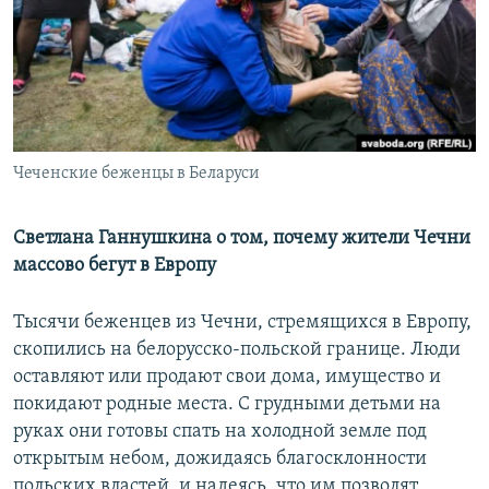
РАСПИСАНИЕ ВЕЩАНИЯ
ПОДПИШИТЕСЬ НА РАССЫЛКУ
СОЦИАЛЬНЫЕ СЕТИ
Чеченские беженцы в Беларуси
Светлана Ганнушкина о том, почему жители Чечни
массово бегут в Европу
Все сайты РСЕ/РС
Тысячи беженцев из Чечни, стремящихся в Европу,
скопились на белорусско-польской границе. Люди
оставляют или продают свои дома, имущество и
покидают родные места. С грудными детьми на
руках они готовы спать на холодной земле под
открытым небом, дожидаясь благосклонности
польских властей, и надеясь, что им позволят