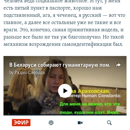
Человек ведь социальное животное. И тут, у меня
есть пятый пункт в паспорте, хорошо нам
подставленный, ага, я чеченец, я русский — вот что
главное, а далее все остальные уже не такие и все
враги. Это, конечно, самая примитивная модель, и
раньше все было не так уж благополучно. Но такой
механизм возрождения самоидентификации был.
В Беларуси собирают гуманитарную помощь чеченским беженцам
by
Радио Свобода
No media source currently available
0:00
0:01:53
ЭФИР