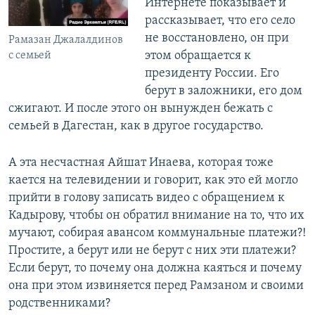
Интернете показывает и
рассказывает, что его село
не восстановлено, он при
Рамазан Джалалдинов
этом обращается к
с семьей
президенту России. Его
берут в заложники, его дом
сжигают. И после этого он вынужден бежать с
семьей в Дагестан, как в другое государство.
А эта несчастная Айшат Инаева, которая тоже
кается на телевидении и говорит, как это ей могло
прийти в голову записать видео с обращением к
Кадырову, чтобы он обратил внимание на то, что их
мучают, собирая авансом коммунальные платежи?!
Простите, а берут или не берут с них эти платежи?
Если берут, то почему она должна каяться и почему
она при этом извиняется перед Рамзаном и своими
родственниками?