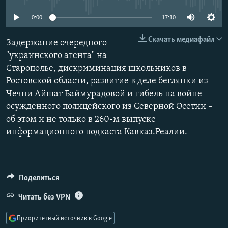
РАСПИСАНИЕ ВЕЩАНИЯ
0:00
17:10
ПОДПИШИТЕСЬ НА РАССЫЛКУ
Скачать медиафайл
Задержание очередного
СОЦИАЛЬНЫЕ СЕТИ
"украинского агента" на
Старополье, дискриминация школьников в
Ростовской области, развитие в деле беглянки из
Чечни Айшат Баймурадовой и гибель на войне
осужденного полицейского из Северной Осетии –
об этом и не только в 260-м выпуске
Все сайты РСЕ/РС
информационного подкаста Кавказ.Реалии.
Поделиться
Читать без VPN
Приоритетный источник в Google