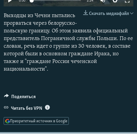
0:00
2:24
РАСПИСАНИЕ ВЕЩАНИЯ
Скачать медиафайл
Выходцы из Чечни пытались
ПОДПИШИТЕСЬ НА РАССЫЛКУ
прорваться через белорусско-
польскую границу. Об этом заявила официальный
СОЦИАЛЬНЫЕ СЕТИ
представитель Пограничной службы Польши. По ее
словам, речь идет о группе из 30 человек, в составе
которой были в основном граждане Ирака, но
также и "граждане России чеченской
национальности".
Все сайты РСЕ/РС
Поделиться
Читать без VPN
Приоритетный источник в Google