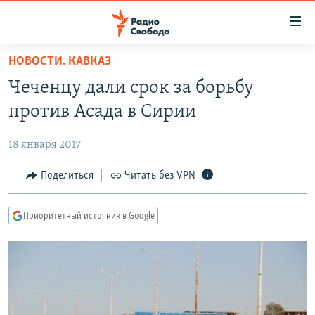
Ссылки
для
упрощенного
НОВОСТИ. КАВКАЗ
ПРОГРАММЫ
доступа
Чеченцу дали срок за борьбу
ПОДКАСТЫ
Вернуться
против Асада в Сирии
к
АВТОРСКИЕ ПРОЕКТЫ
основному
18 января 2017
ЦИТАТЫ СВОБОДЫ
содержанию
Вернутся
МНЕНИЯ
Поделиться
Читать без VPN
к
КУЛЬТУРА
главной
Приоритетный источник в Google
навигации
IDEL.РЕАЛИИ
Вернутся
КАВКАЗ.РЕАЛИИ
к
СЕВЕР.РЕАЛИИ
поиску
СИБИРЬ.РЕАЛИИ