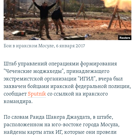
РАСПИСАНИЕ ВЕЩАНИЯ
ПОДПИШИТЕСЬ НА РАССЫЛКУ
СОЦИАЛЬНЫЕ СЕТИ
Бои в иракском Мосуле, 6 января 2017
Штаб управлений операциями формирования
"Чеченские моджахеды", принадлежащего
Все сайты РСЕ/РС
экстремистской организации "ИГИЛ", вчера был
захвачен бойцами иракской федеральной полиции,
сообщает
Sputnik
со ссылкой на иракского
командира.
По словам Раида Шакера Джаудата, в штабе,
расположенном на юго-востоке города Мосула,
найдены карты атак ИГ, которые они провели