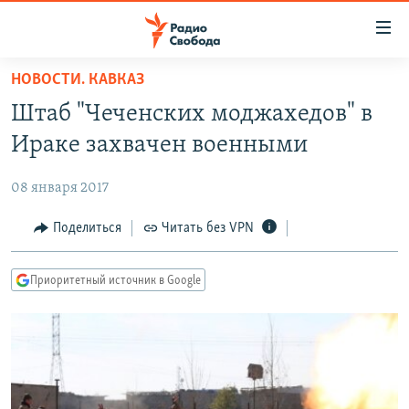
Ссылки
для
упрощенного
НОВОСТИ. КАВКАЗ
ПРОГРАММЫ
доступа
Штаб "Чеченских моджахедов" в
ПОДКАСТЫ
Вернуться
Ираке захвачен военными
к
АВТОРСКИЕ ПРОЕКТЫ
основному
08 января 2017
ЦИТАТЫ СВОБОДЫ
содержанию
Вернутся
МНЕНИЯ
Поделиться
Читать без VPN
к
КУЛЬТУРА
главной
Приоритетный источник в Google
навигации
IDEL.РЕАЛИИ
Вернутся
КАВКАЗ.РЕАЛИИ
к
СЕВЕР.РЕАЛИИ
поиску
СИБИРЬ.РЕАЛИИ