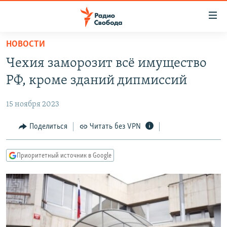
Ссылки
для
упрощенного
НОВОСТИ
ПРОГРАММЫ
доступа
Чехия заморозит всё имущество
ПОДКАСТЫ
Вернуться
РФ, кроме зданий дипмиссий
к
АВТОРСКИЕ ПРОЕКТЫ
основному
15 ноября 2023
ЦИТАТЫ СВОБОДЫ
содержанию
Вернутся
МНЕНИЯ
Поделиться
Читать без VPN
к
КУЛЬТУРА
главной
Приоритетный источник в Google
навигации
IDEL.РЕАЛИИ
Вернутся
КАВКАЗ.РЕАЛИИ
к
СЕВЕР.РЕАЛИИ
поиску
СИБИРЬ.РЕАЛИИ