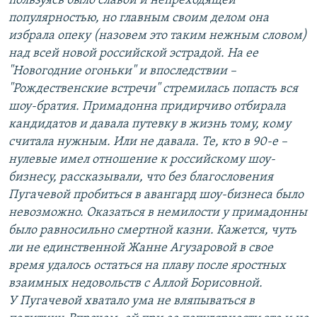
пользуясь было славой и непреходящей
популярностью, но главным своим делом она
избрала опеку (назовем это таким нежным словом)
над всей новой российской эстрадой. На ее
"Новогодние огоньки" и впоследствии –
"Рождественские встречи" стремилась попасть вся
шоу-братия. Примадонна придирчиво отбирала
кандидатов и давала путевку в жизнь тому, кому
считала нужным. Или не давала. Те, кто в 90-е –
нулевые имел отношение к российскому шоу-
бизнесу, рассказывали, что без благословения
Пугачевой пробиться в авангард шоу-бизнеса было
невозможно. Оказаться в немилости у примадонны
было равносильно смертной казни. Кажется, чуть
ли не единственной Жанне Агузаровой в свое
время удалось остаться на плаву после яростных
взаимных недовольств с Аллой Борисовной.
У Пугачевой хватало ума не вляпываться в