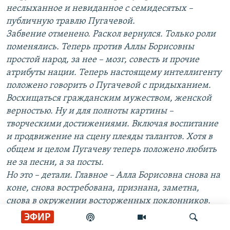
неслыханное и невиданное с семидесятых –
публичную травлю Пугачевой.
Забвение отменено. Раскол вернулся. Только роли
поменялись. Теперь против Аллы Борисовны
простой народ, за нее – мозг, совесть и прочие
атрибуты нации. Теперь настоящему интеллигенту
положено говорить о Пугачевой с придыханием.
Восхищаться гражданским мужеством, женской
верностью. Ну и для полноты картины –
творческими достижениями. Включая воспитание
и продвижение на сцену плеяды талантов. Хотя в
общем и целом Пугачеву теперь положено любить
не за песни, а за посты.
Но это – детали. Главное – Алла Борисовна снова на
коне, снова востребована, признана, заметна,
снова в окружении восторженных поклонников.
Наверное, как ни крути, а Пугачева – великая
ЭФИР
женщина. Даже когда не поет. Или напротив –