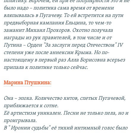
политику. Впрочем, ей при ее популярности это и не
было надо – политика сама время от времени
вляпывалась в Пугачеву. То ей встретится на пути
предвыборная кампания Ельцина, то чем-то
заманит Михаил Прохоров. Охотно получала
награды из рук правителей, в том числе и от
Путина – Орден "За заслуги перед Отечеством" IV
степени уже после аннексии Крыма. Но по-
настоящему в первый раз Алла Борисовна всерьез
припала к политике только сейчас.
Марина Птушкина:
Она – эпоха. Количество хитов, спетых Пугачевой,
приближается к сотне.
Её артистизм уникален. Песни не только пела, но и
проигрывала.
В " Иронии судьбы" её тихий интимный голос было