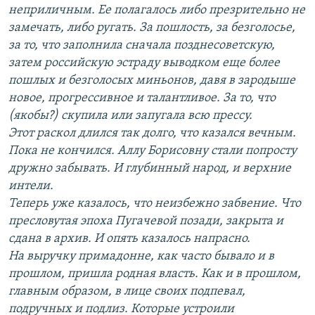
неприличным. Ее полагалось либо презрительно не
замечать, либо ругать. За пошлость, за безголосье,
за то, что заполнила сначала позднесоветскую,
затем российскую эстраду выводком еще более
пошлых и безголосых миньонов, давя в зародыше
новое, прогрессивное и талантливое. За то, что
(якобы?) скупила или запугала всю прессу.
Этот раскол длился так долго, что казался вечным.
Пока не кончился. Аллу Борисовну стали попросту
дружно забывать. И глубинный народ, и верхние
интели.
Теперь уже казалось, что неизбежно забвение. Что
пресловутая эпоха Пугачевой позади, закрыта и
сдана в архив. И опять казалось напрасно.
На выручку примадонне, как часто бывало и в
прошлом, пришла родная власть. Как и в прошлом,
главным образом, в лице своих подпевал,
подручных и подлиз. Которые устроили