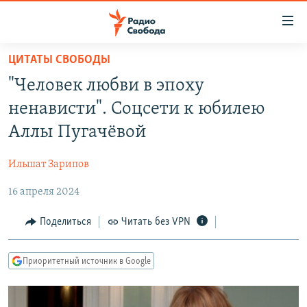
Ссылки
для
упрощенного
ЦИТАТЫ СВОБОДЫ
ПРОГРАММЫ
доступа
"Человек любви в эпоху
ПОДКАСТЫ
Вернуться
ненависти". Соцсети к юбилею
к
АВТОРСКИЕ ПРОЕКТЫ
Аллы Пугачёвой
основному
ЦИТАТЫ СВОБОДЫ
содержанию
Ильшат Зарипов
Вернутся
МНЕНИЯ
к
16 апреля 2024
КУЛЬТУРА
главной
навигации
IDEL.РЕАЛИИ
Поделиться
Читать без VPN
Вернутся
КАВКАЗ.РЕАЛИИ
к
Приоритетный источник в Google
СЕВЕР.РЕАЛИИ
поиску
СИБИРЬ.РЕАЛИИ