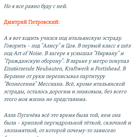
Но я все равно буду с ней.
Дмитрий Петровский:
А я вот ходить учился под итальянскую эстраду.
Говорить – под "Алису" и Цоя. В первый класс я шёл
под Art of Noise. В лагере я услышал "Нирвану" и
"Гражданскую оборону". В ларьке у метро покупал
Einstürzende Neubauten, Kraftwerk и Portishead. В
Берлине от руки переписывал партитуру
"Вознесения" Мессиана. Всё, кроме итальянской
эстрады, осталось дорогим и знаковым, без всего
этого моя жизнь не представима.
Алла Пугачёва всё это время была той, кем она
была – хриплой пергидрольной тёткой, склочной и
злопамятной, от которой почему-то зависело