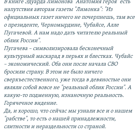
В книге Эдуарда Лимонова "Анатомия героя" есть
напутствия авторам газеты "Лимонка": "Из
официальных газет ничего не почерпнешь, там все
о президенте, Черномырдине, Чубайсе, Алле
Пугачевой. А нам надо дать читателю реальный
облик России".
Пугачева – символизировала бесконечный
культурный маскарад в перьях и блестках. Чубайс
– экономический. Оба они после начала СВО
бросили страну. В этом не было ничего
сверхъестественного, уже тогда в девяностые они
являли собой вовсе не "реальный облик России". А
какую-то подменную, изнаночную реальность.
Горячечное видение.
Да, и хорошо, что сейчас мы узнали все и о нашем
"рабстве", то есть о нашей принадлежности,
слитности и нераздельности со страной.