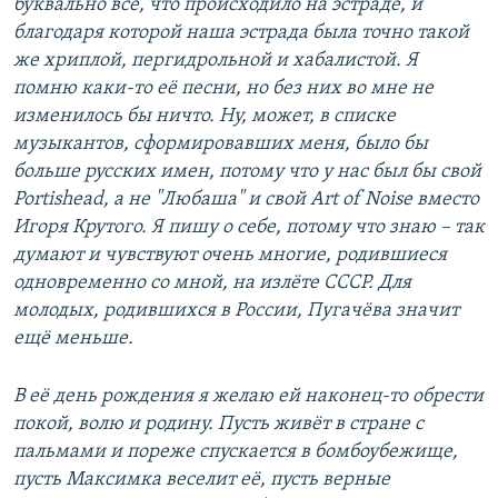
буквально всё, что происходило на эстраде, и
благодаря которой наша эстрада была точно такой
же хриплой, пергидрольной и хабалистой. Я
помню каки-то её песни, но без них во мне не
изменилось бы ничто. Ну, может, в списке
музыкантов, сформировавших меня, было бы
больше русских имен, потому что у нас был бы свой
Portishead, а не "Любаша" и свой Art of Noise вместо
Игоря Крутого. Я пишу о себе, потому что знаю – так
думают и чувствуют очень многие, родившиеся
одновременно со мной, на излёте СССР. Для
молодых, родившихся в России, Пугачёва значит
ещё меньше.
В её день рождения я желаю ей наконец-то обрести
покой, волю и родину. Пусть живёт в стране с
пальмами и пореже спускается в бомбоубежище,
пусть Максимка веселит её, пусть верные