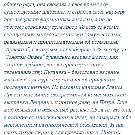
общего ряда, она сломала в свое время все
существующие шаблоны, и строила свою карьеру
поп-звезды по фирменным лекалам, а не по
убогому совковому трафарету. То есть со всеми
скандалами, многочисленными замужествами,
реальными и приписываемыми ей романами.
"Арлекин", с которым она победила в 72-м году на
"Золотом Орфее" буквально взорвал мозги, как
чинной публике, так и серопиджачному
теленачальству. Пугачева – безусловно явление
массовой культуры с органически присущим
последней китчем. Но розовый кадиллак Элвиса
Пресли мне лично стократ милей комсомольской
выправки Лещенко, понятное дело, не Петра. Еще
мой большой и отдельный респект АБ за то, что она,
в отличие от многих своих коллег, не замарала себя
исполнением патриотической обязаловки. И так
спеть тихую лирику, как сделала она в "Иронии