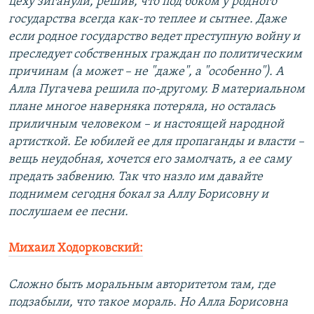
цеху зиганули, решив, что под боком у родного
государства всегда как-то теплее и сытнее. Даже
если родное государство ведет преступную войну и
преследует собственных граждан по политическим
причинам (а может – не "даже", а "особенно"). А
Алла Пугачева решила по-другому. В материальном
плане многое наверняка потеряла, но осталась
приличным человеком – и настоящей народной
артисткой. Ее юбилей ее для пропаганды и власти –
вещь неудобная, хочется его замолчать, а ее саму
предать забвению. Так что назло им давайте
поднимем сегодня бокал за Аллу Борисовну и
послушаем ее песни.
Михаил Ходорковский:
Сложно быть моральным авторитетом там, где
подзабыли, что такое мораль. Но Алла Борисовна