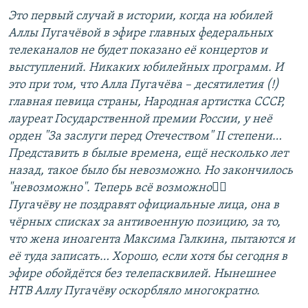
Это первый случай в истории, когда на юбилей
Аллы Пугачёвой в эфире главных федеральных
телеканалов не будет показано её концертов и
выступлений. Никаких юбилейных программ. И
это при том, что Алла Пугачёва – десятилетия (!)
главная певица страны, Народная артистка СССР,
лауреат Государственной премии России, у неё
орден "За заслуги перед Отечеством" II степени…
Представить в былые времена, ещё несколько лет
назад, такое было бы невозможно. Но закончилось
"невозможно". Теперь всё возможно🤦‍♀️
Пугачёву не поздравят официальные лица, она в
чёрных списках за антивоенную позицию, за то,
что жена иноагента Максима Галкина, пытаются и
её туда записать… Хорошо, если хотя бы сегодня в
эфире обойдётся без телепасквилей. Нынешнее
НТВ Аллу Пугачёву оскорбляло многократно.