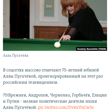
РАСПИСАНИЕ ВЕЩАНИЯ
ПОДПИШИТЕСЬ НА РАССЫЛКУ
СОЦИАЛЬНЫЕ СЕТИ
Алла Пугачёва
Все сайты РСЕ/РС
В соцсетях массово отмечают 75-летний юбилей
Аллы Пугачёвой, проигнорированный на этот раз
российским телевидением.
75!Брежнев, Андропов, Черненко, Горбачёв, Ельцин
и Путин - мелкие политические деятели эпохи
Аллы Пугачёвой.
pic.twitter.com/Dv4xVnCw3s