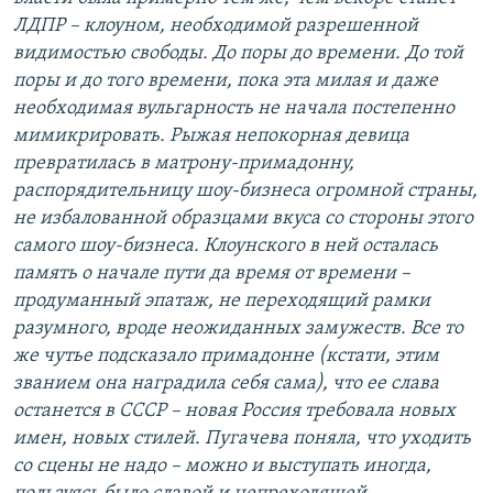
ЛДПР – клоуном, необходимой разрешенной
видимостью свободы. До поры до времени. До той
поры и до того времени, пока эта милая и даже
необходимая вульгарность не начала постепенно
мимикрировать. Рыжая непокорная девица
превратилась в матрону-примадонну,
распорядительницу шоу-бизнеса огромной страны,
не избалованной образцами вкуса со стороны этого
самого шоу-бизнеса. Клоунского в ней осталась
память о начале пути да время от времени –
продуманный эпатаж, не переходящий рамки
разумного, вроде неожиданных замужеств. Все то
же чутье подсказало примадонне (кстати, этим
званием она наградила себя сама), что ее слава
останется в СССР – новая Россия требовала новых
имен, новых стилей. Пугачева поняла, что уходить
со сцены не надо – можно и выступать иногда,