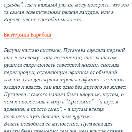
судьбы", где я каждый раз не могу поверить, что это
та самая ослепительная рыжая лахудра, или в
Короле-олене способен мало кто.
Екатерина Барабаш:
Будучи частью системы, Пугачева сделала первый
шаг к ее слому – она постепенно, шаг за шагом,
рушила сакральность советской жизни, сносила
перегородки, отделяющие официоз от обычной
жизни. Она десакрализировала официоз, а значит –
заодно и власть, так как одно без другого не живет.
Пугачева с самого начала была клоуном, шутом, о
чем и оповестила в мир в "Арлекине" – "я шут, я
арлекин, я просто смех", – а шутам всегда
позволено чуть больше, чем другим.
Власть полюбила ее мгновенно. Пугачева для
власти была примерно тем же, чем вскоре станет